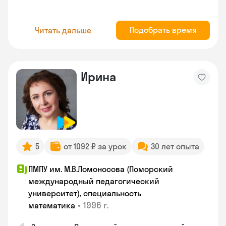
Подобрать время
Читать дальше
Ирина
5
от 1092 ₽ за урок
30 лет опыта
ПМПУ им. М.В.Ломоносова (Поморский
международный педагогический
университет), специальность
•
1996 г.
математика