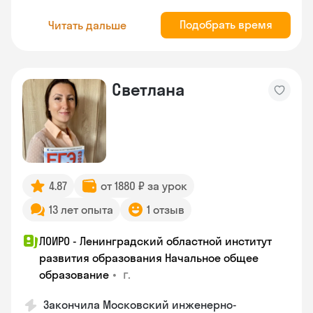
Подобрать время
Читать дальше
Светлана
4.87
от 1880 ₽ за урок
13 лет опыта
1 отзыв
ЛОИРО - Ленинградский областной институт
развития образования Начальное общее
•
г.
образование
Закончила Московский инженерно-