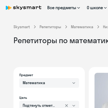
Все предметы
О школе
Skysmart
Репетиторы
Математика
Ни
Репетиторы по математик
Предмет
Математика
Цель
Подтянуть отметки в школе