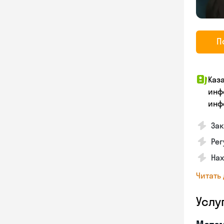
П
Каз
инф
инф
Зак
Рег
На
Читать
Услу