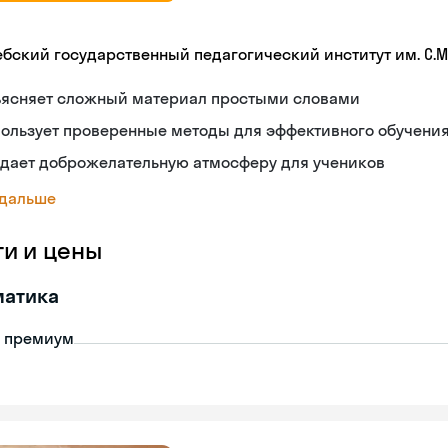
ебский государственный педагогический институт им. С.М
ъясняет сложный материал простыми словами
ользует проверенные методы для эффективного обучени
здает доброжелательную атмосферу для учеников
 дальше
ги и цены
матика
- премиум