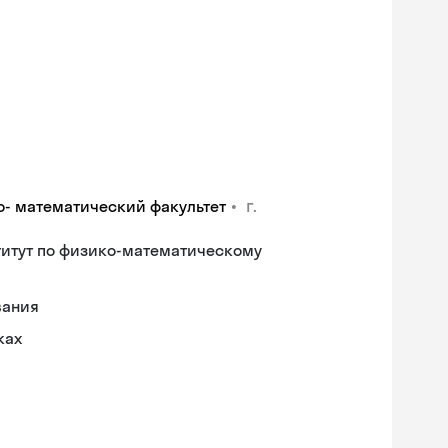
•
г.
о- математический факультет
титут по физико-математическому
вания
ках