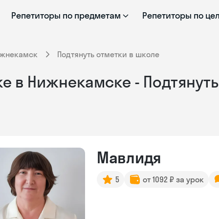
Репетиторы по предметам
Репетиторы по це
жнекамск
Подтянуть отметки в школе
е в Нижнекамске - Подтянуть
Мавлидя
5
от 1092 ₽ за урок