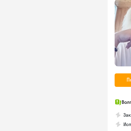
П
Вол
Зак
Ис