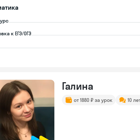
матика
урс
вка к ЕГЭ/ОГЭ
Галина
от 1880 ₽ за урок
10 ле