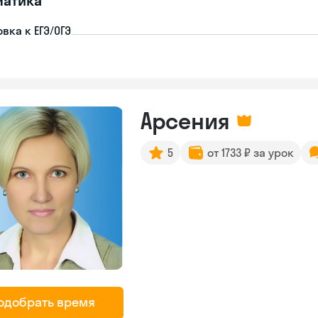
матика
вка к ЕГЭ/ОГЭ
Арсения
5
от 1733 ₽ за урок
одобрать время