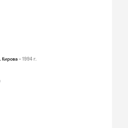
•
1994 г.
. Кирова
я