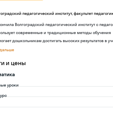
гоградский педагогический институт, факультет педагоги
ончила Волгоградский педагогический институт с педа
пользует современные и традиционные методы обучения
огает дошкольникам достигать высоких результатов в уч
 дальше
ги и цены
матика
вые уроки
урс