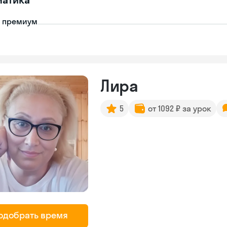
- премиум
Лира
5
от 1092 ₽ за урок
одобрать время