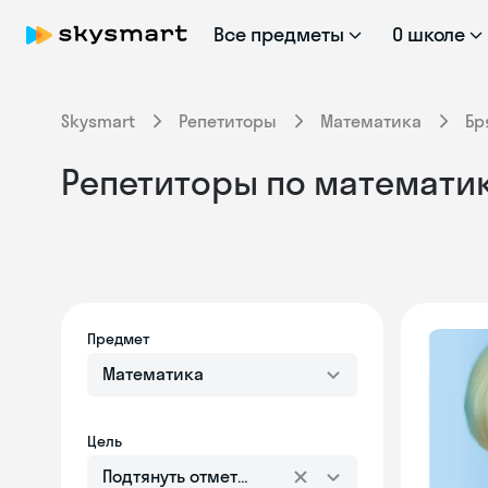
Все предметы
О школе
Skysmart
Репетиторы
Математика
Бр
Репетиторы по математик
Предмет
Математика
Цель
Подтянуть отметки в школе