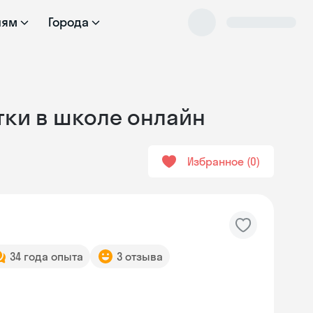
лям
Города
тки в школе онлайн
Избранное
0
34 года опыта
3 отзыва