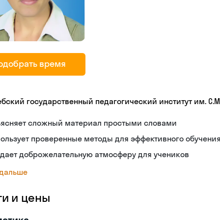
одобрать время
ебский государственный педагогический институт им. С.М
ъясняет сложный материал простыми словами
ользует проверенные методы для эффективного обучени
здает доброжелательную атмосферу для учеников
 дальше
ги и цены
матика