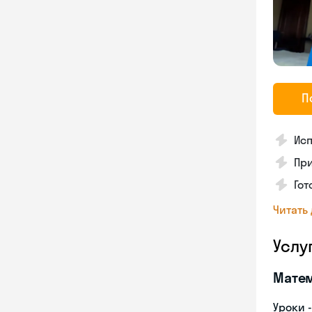
П
Исп
Пр
Го
Читать
Услу
Мате
Уроки 