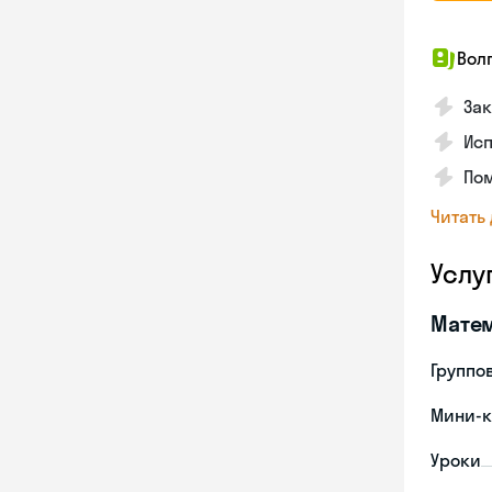
Вол
Зак
Ис
Пом
Читать
Услу
Мате
Группо
Мини-к
Уроки