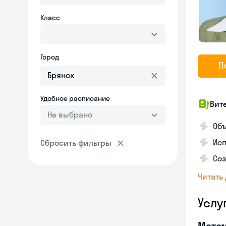
Класс
Город
П
Удобное расписание
Вит
Не выбрано
Об
Исп
Сбросить фильтры
Со
Читать
Услу
Мате