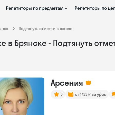
Репетиторы по предметам
Репетиторы по це
янск
Подтянуть отметки в школе
е в Брянске - Подтянуть отме
Арсения
5
от 1733 ₽ за урок