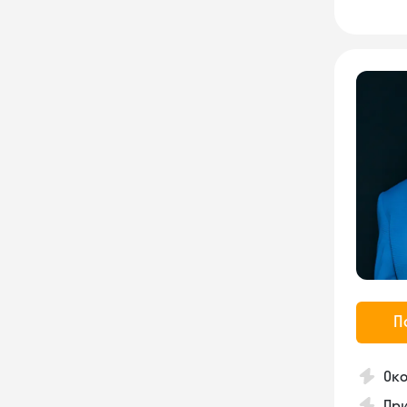
П
Око
Пр