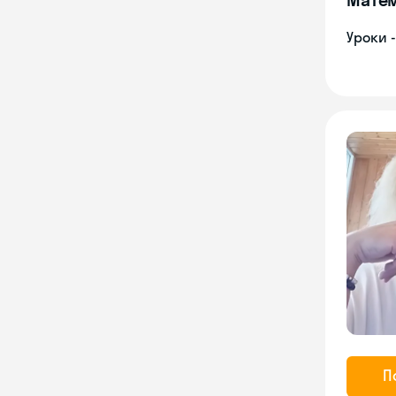
Уроки 
П