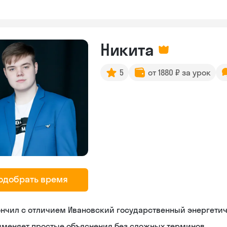
Никита
5
от 1880 ₽ за урок
одобрать время
нчил с отличием Ивановский государственный энергети
именяет простые объяснения без сложных терминов