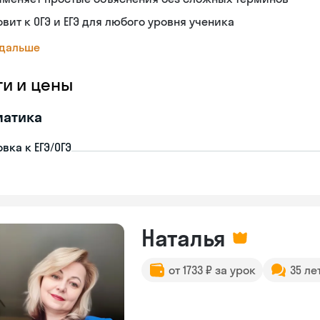
овит к ОГЭ и ЕГЭ для любого уровня ученика
 дальше
ги и цены
матика
вка к ЕГЭ/ОГЭ
Наталья
от 1733 ₽ за урок
35 ле