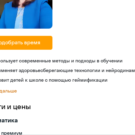
одобрать время
ользует современные методы и подходы в обучении
именяет здоровьесберегающие технологии и нейродина
товит детей к школе с помощью геймификации
 дальше
ги и цены
матика
- премиум