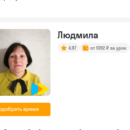
Людмила
4.97
от 1092 ₽ за урок
одобрать время