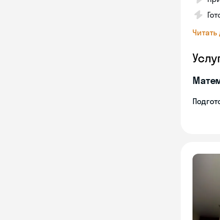
Гот
Читать
Услу
Мате
Подгото