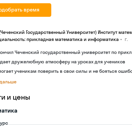
одобрать время
 (Чеченский Государственный Университет) Институт мате
•
г.
циальность: прикладная математика и информатика
кончил Чеченский государственный университет по прик
здает дружелюбную атмосферу на уроках для учеников
огает ученикам поверить в свои силы и не бояться ошиб
 дальше
ги и цены
матика
урс