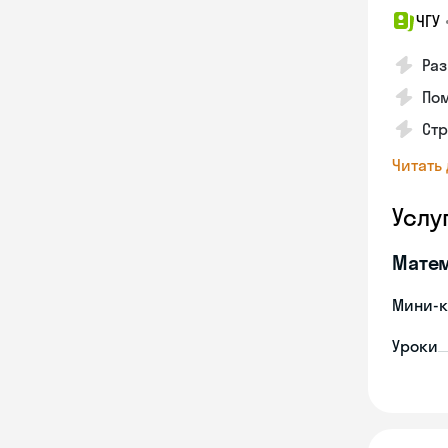
ЧГУ
Раз
Пом
Стр
Читать
Услу
Мате
Мини-к
Уроки