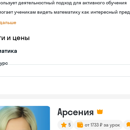
ользует деятельностный подход для активного обучения
огает ученикам видеть математику как интересный пре
 дальше
ги и цены
матика
урс
Арсения
5
от 1733 ₽ за урок