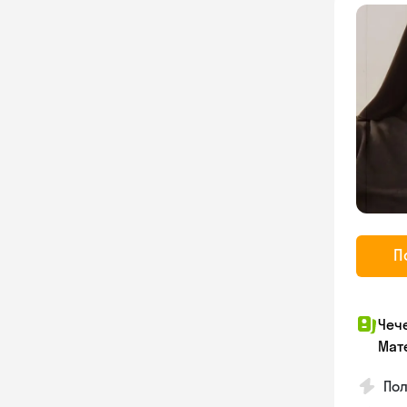
П
Чеч
Мат
Пол