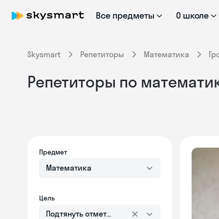
Все предметы
О школе
Skysmart
Репетиторы
Математика
Гр
Репетиторы по математик
Предмет
Математика
Цель
Подтянуть отметки в школе