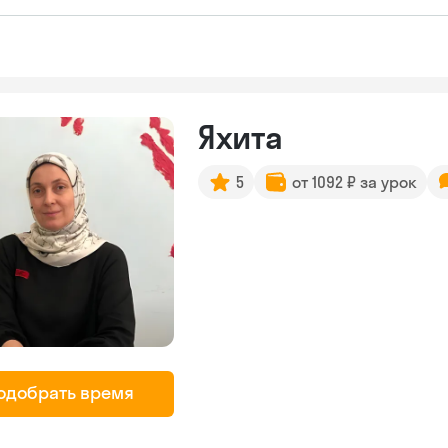
Яхита
5
от 1092 ₽ за урок
одобрать время