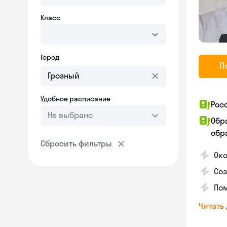
Класс
Город
П
Удобное расписание
Рос
Не выбрано
Обр
обра
Сбросить фильтры
Ок
Со
Пом
Читать