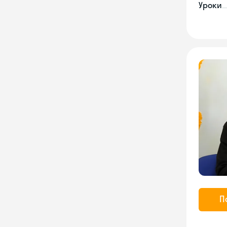
Уроки
П