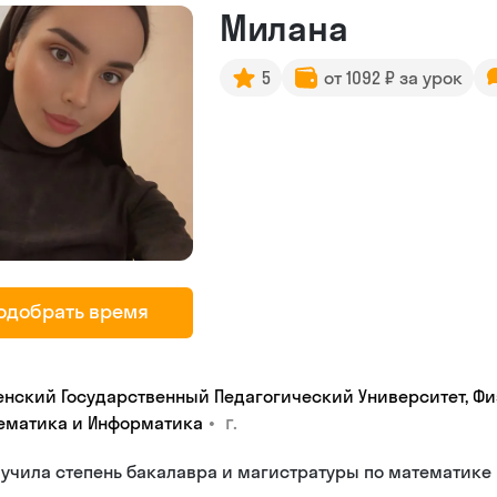
Милана
5
от 1092 ₽ за урок
одобрать время
енский Государственный Педагогический Университет, Фи
•
г.
ематика и Информатика
учила степень бакалавра и магистратуры по математике