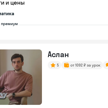
ги и цены
матика
- премиум
Аслан
5
от 1092 ₽ за урок