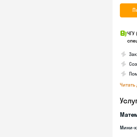
П
ЧГУ
спе
За
Со
Пом
Читать
Услу
Мате
Мини-к