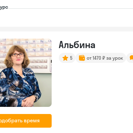
урс
Альбина
5
от 1470 ₽ за урок
одобрать время