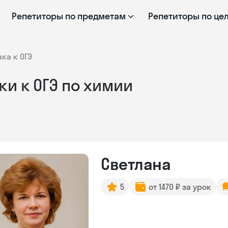
Репетиторы по предметам
Репетиторы по це
ка к ОГЭ
и к ОГЭ по химии
Светлана
5
от 1470 ₽ за урок