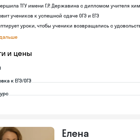
ершила ТГУ имени Г.Р. Державина с дипломом учителя хи
овит учеников к успешной сдаче ОГЭ и ЕГЭ
птирует уроки, чтобы ученики возвращались с удовольс
 дальше
ги и цены
я
вка к ЕГЭ/ОГЭ
урс
Елена