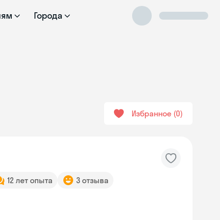
лям
Города
Избранное
0
12 лет опыта
3 отзыва