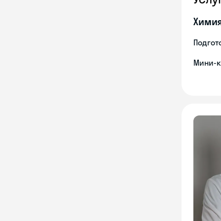
Хими
Подгото
Мини-к