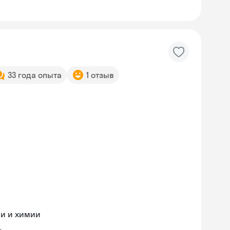
33 года опыта
1 отзыв
ии и химии
Skysmart Chat
online