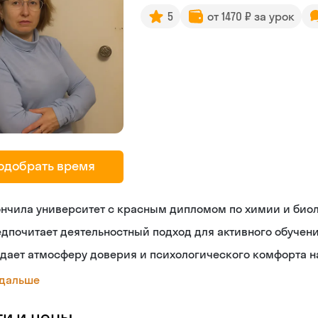
5
от 1470 ₽ за урок
одобрать время
ончила университет с красным дипломом по химии и био
дпочитает деятельностный подход для активного обучен
дает атмосферу доверия и психологического комфорта н
 дальше
ги и цены