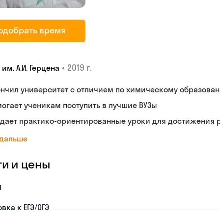
одобрать время
•
2019 г.
 им. А.И. Герцена
ончил университет с отличием по химическому образова
огает ученикам поступить в лучшие ВУЗы
дает практико-ориентированные уроки для достижения р
 дальше
ги и цены
я
вка к ЕГЭ/ОГЭ