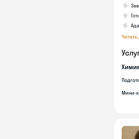
Зав
Гот
Ада
Читать
Услу
Хими
Подгото
Мини-к