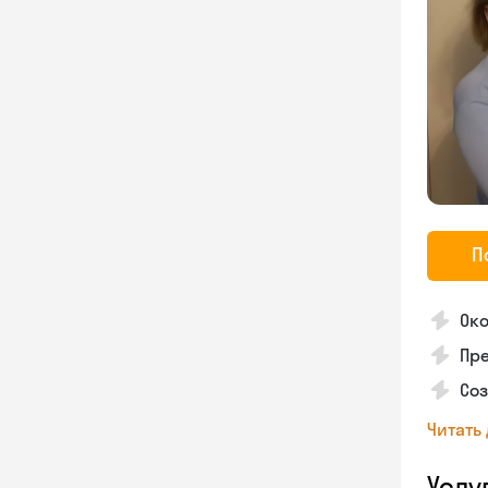
П
Ок
Пре
Соз
Читать
Услу