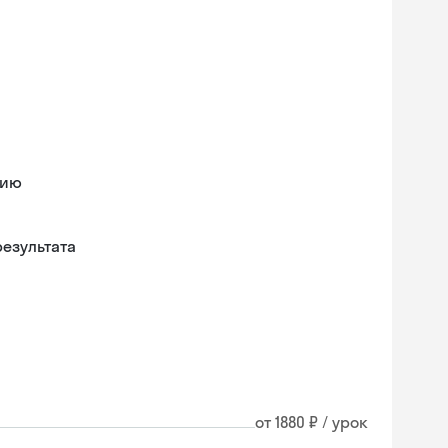
нию
езультата
от 1880 ₽ / урок