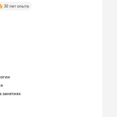
30 лет опыта
логии
ия
а занятиях