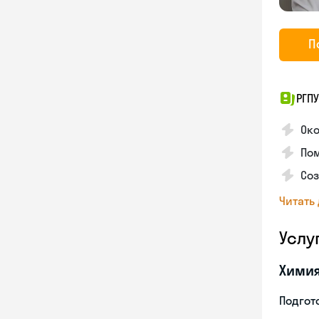
П
РГПУ
Ок
Пом
Соз
Читать
Услу
Хими
Подгото