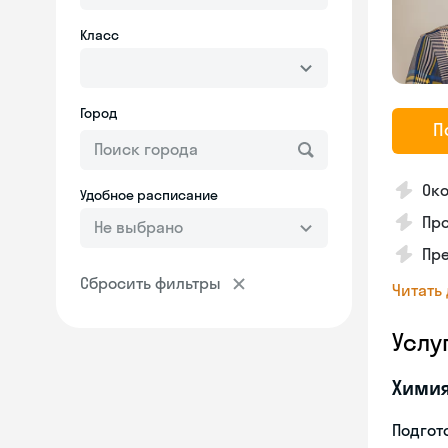
Класс
Город
П
Око
Удобное расписание
Про
Не выбрано
Пр
Сбросить фильтры
Читать
Услу
Хими
Подгото