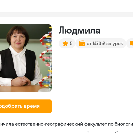
Людмила
5
от 1470 ₽ за урок
одобрать время
нчила естественно-географический факультет по биолог