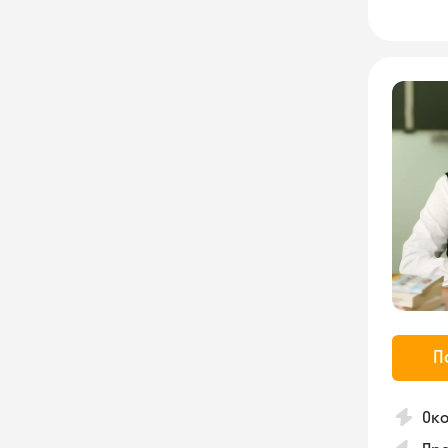
П
Око