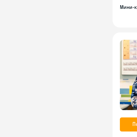
Мини-к
П