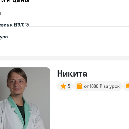
я
вка к ЕГЭ/ОГЭ
урс
Никита
5
от 1880 ₽ за урок