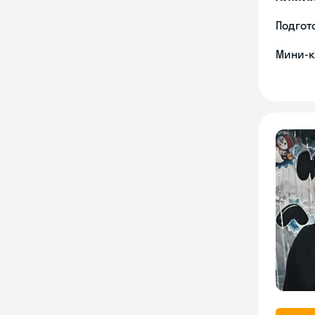
Подгото
Мини-к