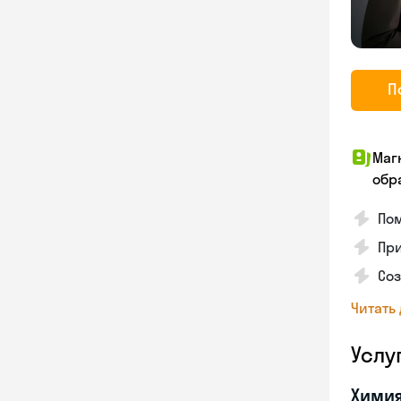
П
Маг
обр
Пом
Пр
Со
Читать
Услу
Хими