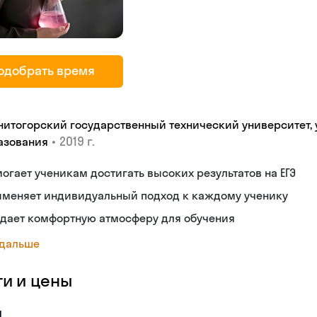
одобрать время
нитогорский государственный технический университет,
•
2019 г.
азования
огает ученикам достигать высоких результатов на ЕГЭ
именяет индивидуальный подход к каждому ученику
здает комфортную атмосферу для обучения
 дальше
ги и цены
я