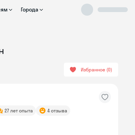
лям
Города
н
Избранное
0
27 лет опыта
4 отзыва