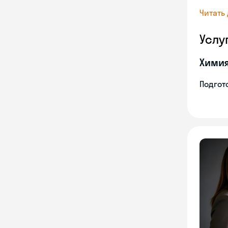
Читать
Услу
Хими
Подгото