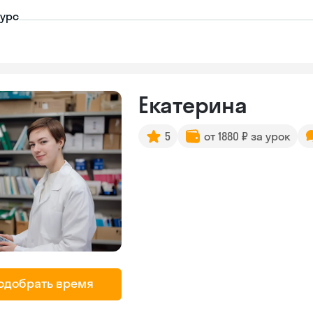
урс
Екатерина
5
от 1880 ₽ за урок
одобрать время