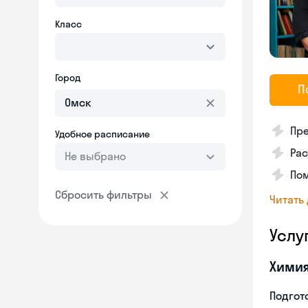
Класс
Город
П
Пре
Удобное расписание
Рас
Не выбрано
По
Сбросить фильтры
Читать
Услу
Хими
Подгото