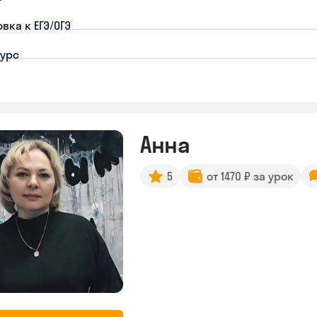
вка к ЕГЭ/ОГЭ
урс
Анна
5
от 1470 ₽ за урок