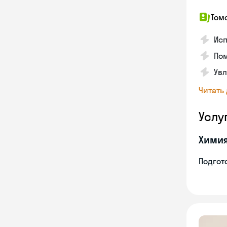
Том
Исп
Пом
Увл
Читать
Услу
Хими
Подгото