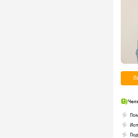
П
Чел
По
Исп
Под