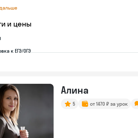
 дальше
ги и цены
я
вка к ЕГЭ/ОГЭ
Алина
5
от 1470 ₽ за урок