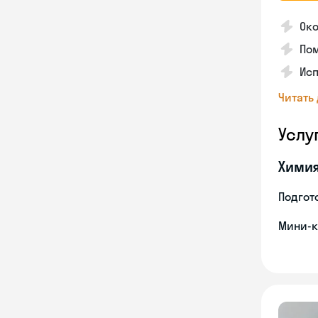
Ок
Пом
Ис
Читать
Услу
Хими
Подгото
Мини-к