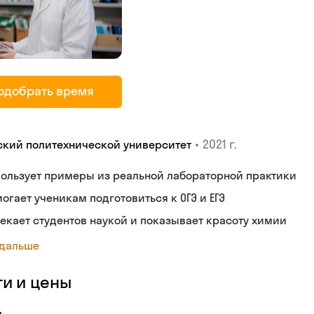
одобрать время
•
2021 г.
ский политехнической университет
ользует примеры из реальной лабораторной практики
огает ученикам подготовиться к ОГЭ и ЕГЭ
екает студентов наукой и показывает красоту химии
 дальше
ги и цены
я