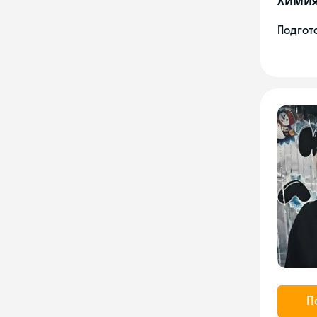
Подгото
П