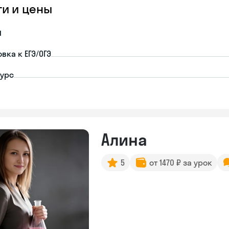
ги и цены
я
вка к ЕГЭ/ОГЭ
урс
Алина
5
от 1470 ₽ за урок