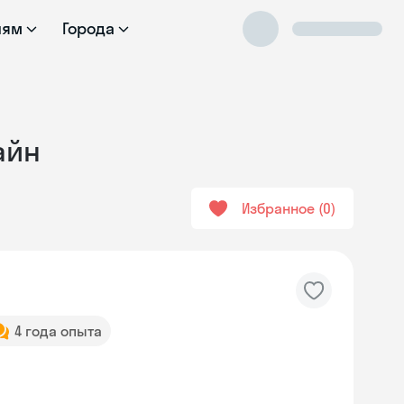
лям
Города
айн
Избранное
0
4 года опыта