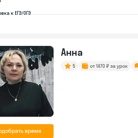
вка к ЕГЭ/ОГЭ
Анна
5
от 1470 ₽ за урок
одобрать время