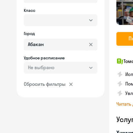
Класс
Город
П
Удобное расписание
Том
Не выбрано
Исп
Пом
Сбросить фильтры
Увл
Читать
Услу
Хими