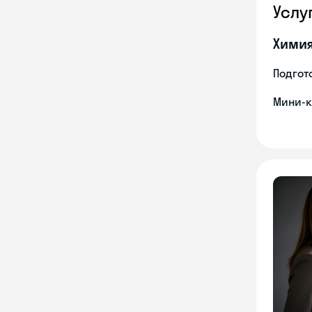
Услу
Хими
Подгото
Мини-к