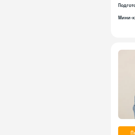
Подгото
Мини-к
П