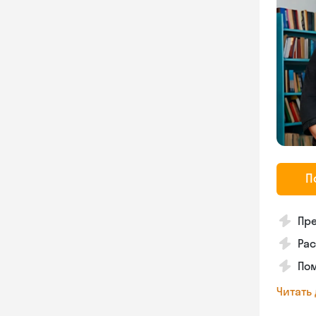
П
Пре
Рас
По
Читать