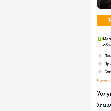
П
Маг
обр
Пом
Пр
Со
Читать
Услу
Хими