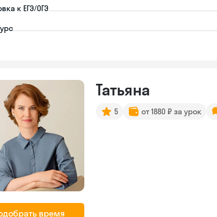
вка к ЕГЭ/ОГЭ
урс
Татьяна
5
от 1880 ₽ за урок
одобрать время