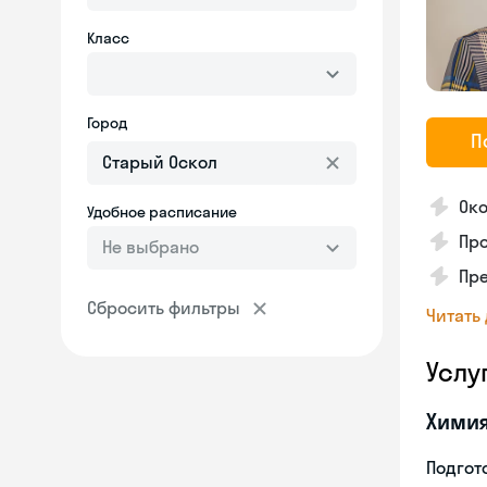
Класс
Город
П
Око
Удобное расписание
Про
Не выбрано
Пр
Сбросить фильтры
Читать
Услу
Хими
Подгото