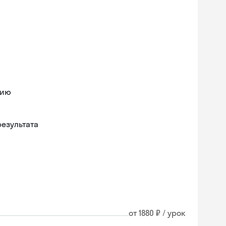
нию
езультата
от 1880 ₽ / урок