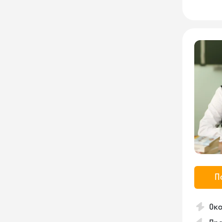
П
Око