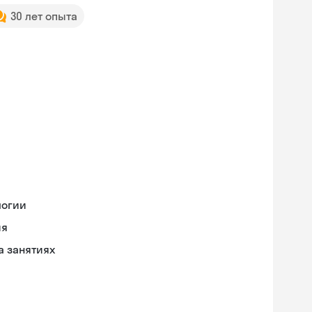
30 лет опыта
логии
ия
а занятиях