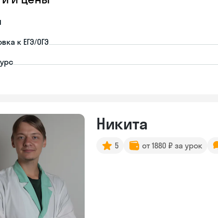
я
вка к ЕГЭ/ОГЭ
урс
Никита
5
от 1880 ₽ за урок