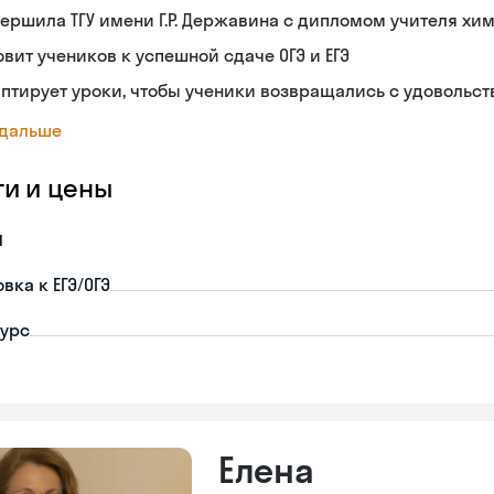
ершила ТГУ имени Г.Р. Державина с дипломом учителя хи
овит учеников к успешной сдаче ОГЭ и ЕГЭ
птирует уроки, чтобы ученики возвращались с удовольс
 дальше
ги и цены
я
вка к ЕГЭ/ОГЭ
урс
Елена