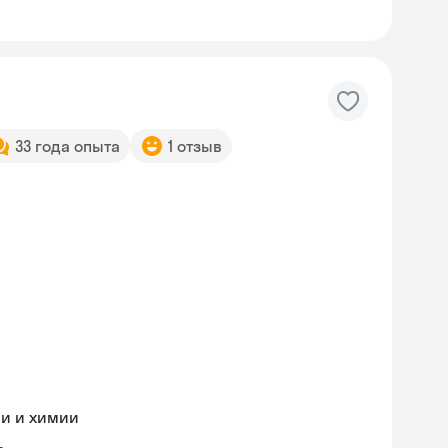
33 года опыта
1 отзыв
ии и химии
Skysmart Chat
online