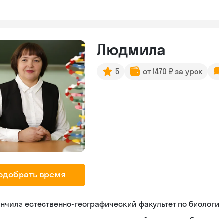
Людмила
5
от 1470 ₽ за урок
одобрать время
нчила естественно-географический факультет по биолог