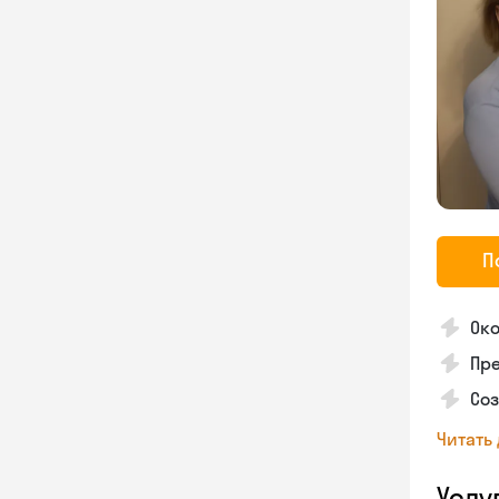
П
Ок
Пре
Соз
Читать
Услу