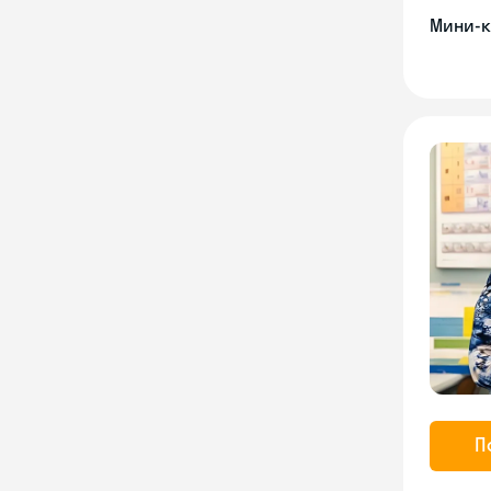
Мини-к
П