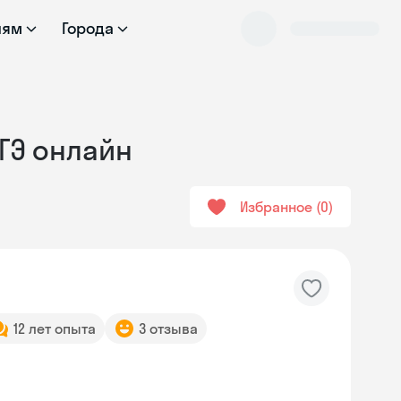
лям
Города
ОГЭ онлайн
Избранное
0
12 лет опыта
3 отзыва