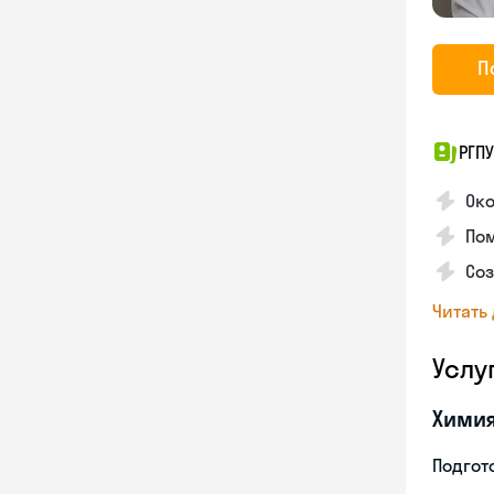
П
РГПУ
Ок
Пом
Соз
Читать
Услу
Хими
Подгото