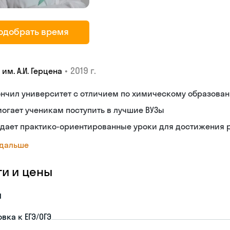
одобрать время
•
2019 г.
 им. А.И. Герцена
ончил университет с отличием по химическому образова
огает ученикам поступить в лучшие ВУЗы
дает практико-ориентированные уроки для достижения р
 дальше
ги и цены
я
вка к ЕГЭ/ОГЭ