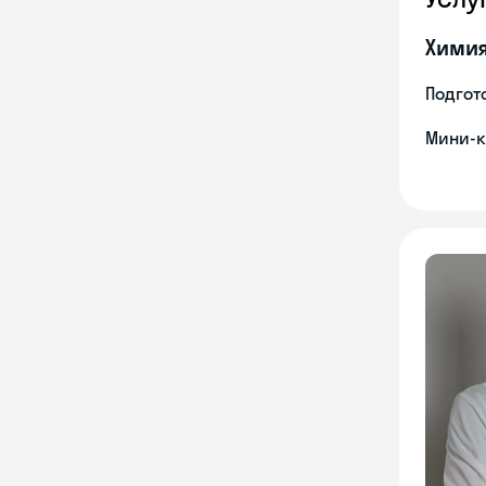
Хими
Подгото
Мини-к