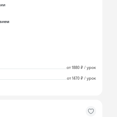
мии
твием
от 1880 ₽ / урок
от 1470 ₽ / урок