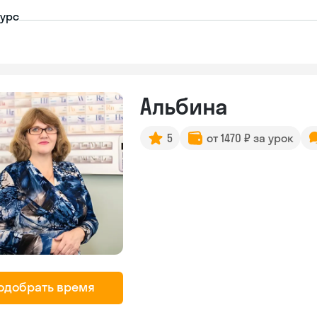
урс
Альбина
5
от 1470 ₽ за урок
одобрать время