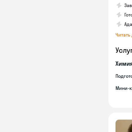
Зав
Гот
Ада
Читать
Услу
Хими
Подгото
Мини-к