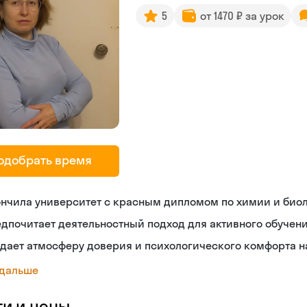
5
от 1470 ₽ за урок
одобрать время
ончила университет с красным дипломом по химии и био
дпочитает деятельностный подход для активного обучен
дает атмосферу доверия и психологического комфорта н
 дальше
ги и цены