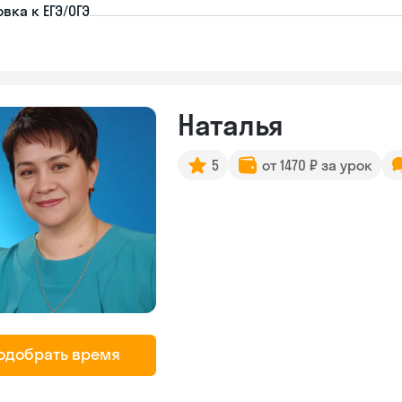
вка к ЕГЭ/ОГЭ
Наталья
5
от 1470 ₽ за урок
одобрать время