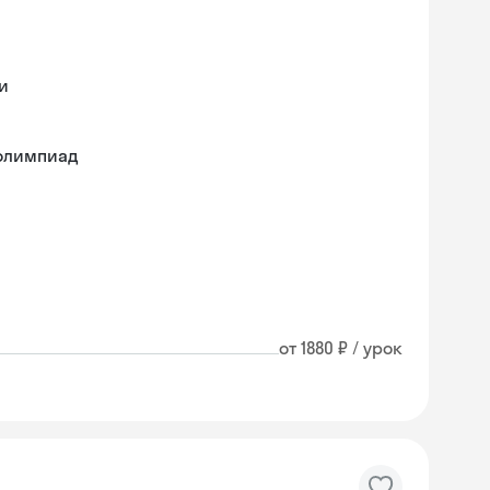
и
 олимпиад
от 1880 ₽ / урок