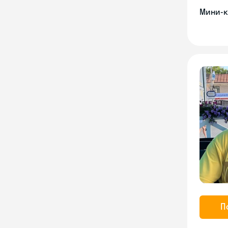
Мини-к
П