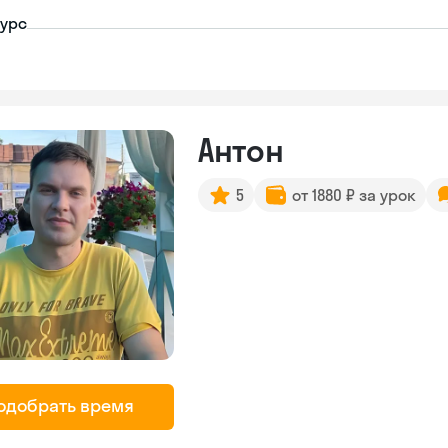
урс
Антон
5
от 1880 ₽ за урок
одобрать время