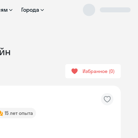
лям
Города
айн
Избранное
0
15 лет опыта