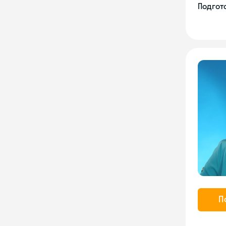
Подгото
П