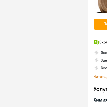
П
Ско
Око
Зан
Сос
Читать
Услу
Хими