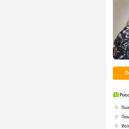
П
Рос
Пол
По
Исп