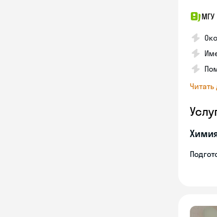
МГУ
Ок
Име
По
Читать
Услу
Хими
Подгото