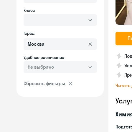
Класс
Город
П
Под
Удобное расписание
Явл
Не выбрано
Пр
Сбросить фильтры
Читать
Услу
Хими
Подгото