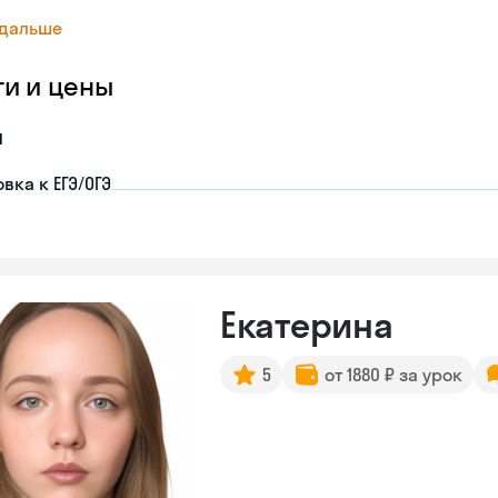
 дальше
ги и цены
я
вка к ЕГЭ/ОГЭ
Екатерина
5
от 1880 ₽ за урок