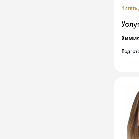
Читать
Услу
Хими
Подгото