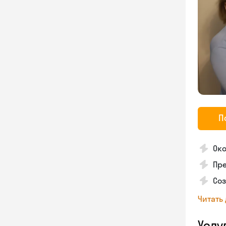
П
Ок
Пре
Соз
Читать
Услу