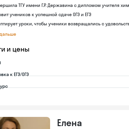
ершила ТГУ имени Г.Р. Державина с дипломом учителя хи
овит учеников к успешной сдаче ОГЭ и ЕГЭ
птирует уроки, чтобы ученики возвращались с удовольс
 дальше
ги и цены
я
вка к ЕГЭ/ОГЭ
урс
Елена