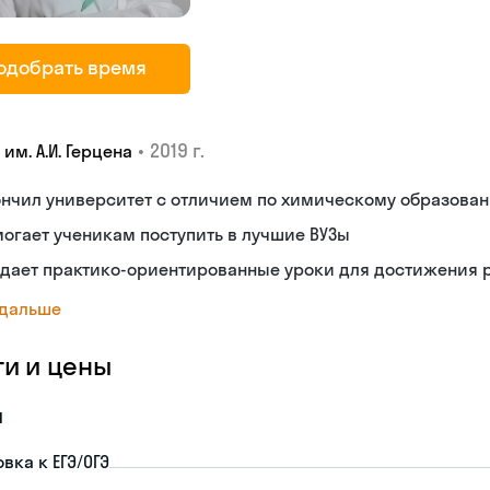
одобрать время
•
2019 г.
 им. А.И. Герцена
ончил университет с отличием по химическому образова
огает ученикам поступить в лучшие ВУЗы
дает практико-ориентированные уроки для достижения р
 дальше
ги и цены
я
вка к ЕГЭ/ОГЭ