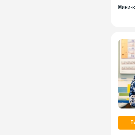
Мини-к
П