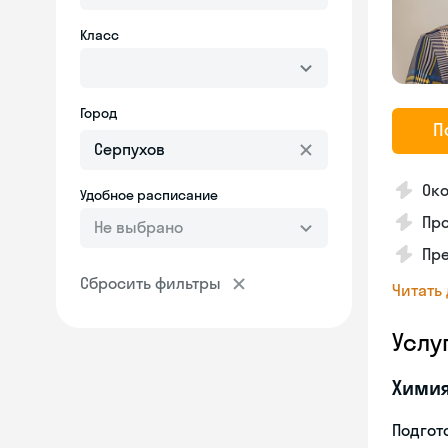
Класс
Город
П
Око
Удобное расписание
Про
Не выбрано
Пр
Сбросить фильтры
Читать
Услу
Хими
Подгото