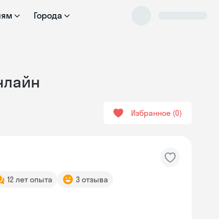
лям
Города
онлайн
Избранное
0
12 лет опыта
3 отзыва