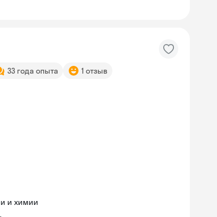
33 года опыта
1 отзыв
ии и химии
Skysmart Chat
online