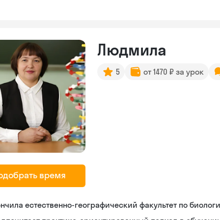
Людмила
5
от 1470 ₽ за урок
одобрать время
нчила естественно-географический факультет по биолог