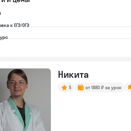
я
вка к ЕГЭ/ОГЭ
урс
Никита
5
от 1880 ₽ за урок