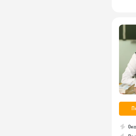
П
Око