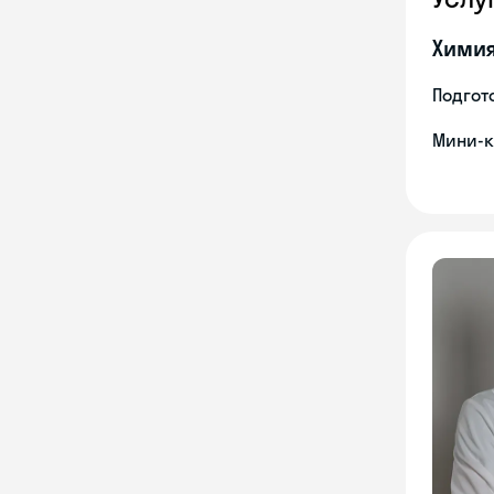
Хими
Подгото
Мини-к