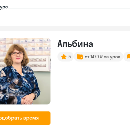
урс
Альбина
5
от 1470 ₽ за урок
одобрать время