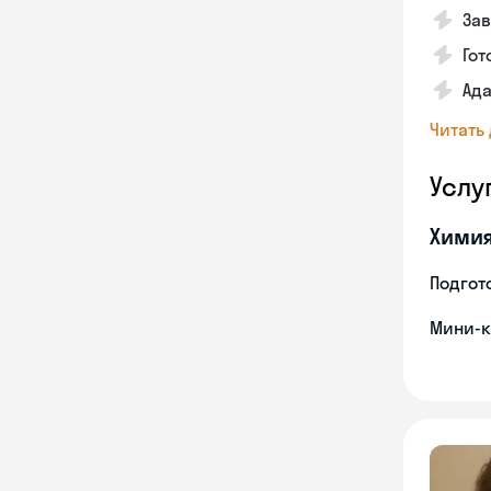
Зав
Гот
Ада
Читать
Услу
Хими
Подгото
Мини-к