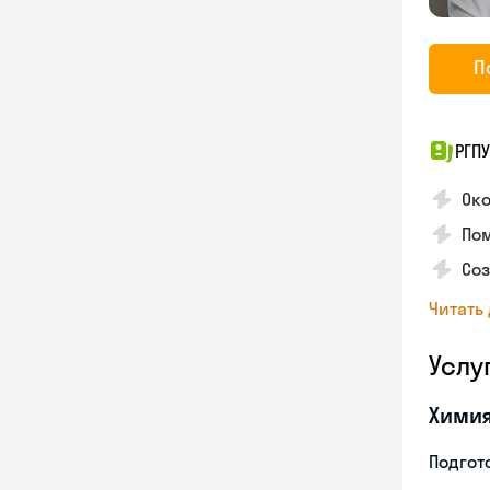
П
РГПУ
Ок
Пом
Соз
Читать
Услу
Хими
Подгото