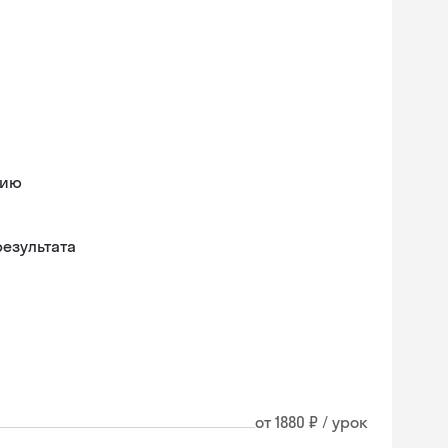
нию
езультата
от 1880 ₽ / урок