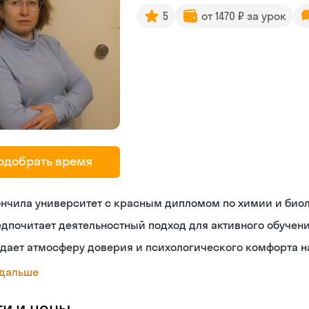
5
от 1470 ₽ за урок
одобрать время
ончила университет с красным дипломом по химии и био
дпочитает деятельностный подход для активного обучен
дает атмосферу доверия и психологического комфорта н
 дальше
ги и цены