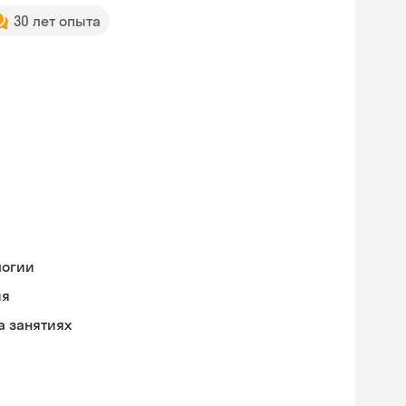
30 лет опыта
логии
ия
а занятиях