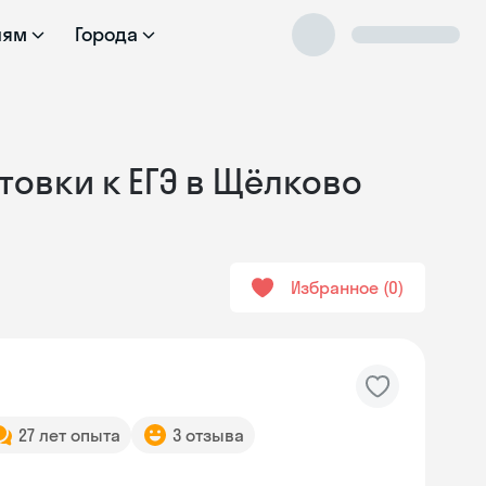
лям
Города
товки к ЕГЭ в Щёлково
Избранное
0
27 лет опыта
3 отзыва