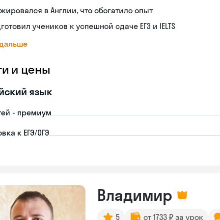
жировался в Англии, что обогатило опыт
готовил учеников к успешной сдаче ЕГЭ и IELTS
 дальше
ги и цены
йский язык
тей - премиум
вка к ЕГЭ/ОГЭ
Владимир
5
от 1733 ₽ за урок