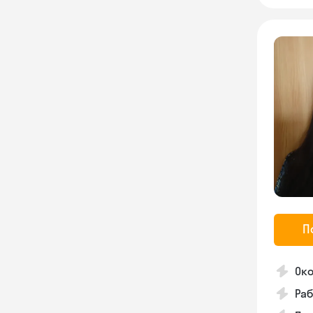
П
Око
Раб