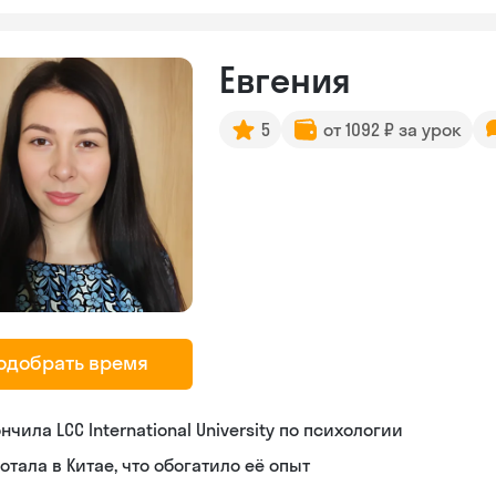
Евгения
5
от 1092 ₽ за урок
одобрать время
нчила LCC International University по психологии
отала в Китае, что обогатило её опыт