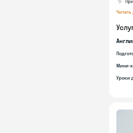
Пр
Читать
Услу
Англи
Подгото
Мини-к
Уроки 