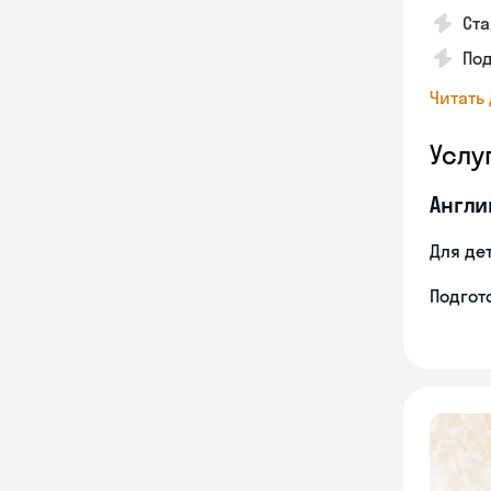
Ста
Под
Читать
Услу
Англи
Для де
Подгото