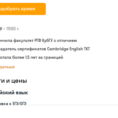
одобрать время
•
1990 г.
У
нчила факультет РГФ КубГУ с отличием
адатель сертификатов Cambridge English TKT
отала более 1,5 лет за границей
 дальше
ги и цены
йский язык
вка к ЕГЭ/ОГЭ