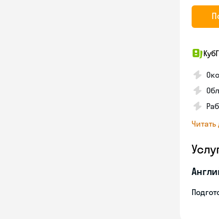
П
КубГ
Око
Обл
Раб
Читать
Услу
Англи
Подгото