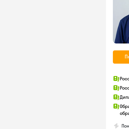
П
Рос
Рос
Дип
Обр
обра
Пон