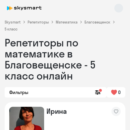
Skysmart
Репетиторы
Математика
Благовещенск
5 класс
Репетиторы по
математике в
Благовещенске - 5
класс онлайн
Skysmart Chat
online
Фильтры
0
Ирина