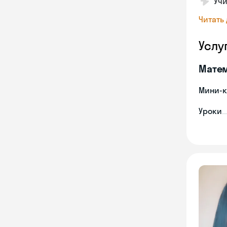
Учи
Читать
Услу
Мате
Мини-к
Уроки