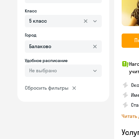
Класс
5 класс
Город
П
Удобное расписание
Наг
Не выбрано
учи
Око
Сбросить фильтры
Име
Ста
Читать
Услу