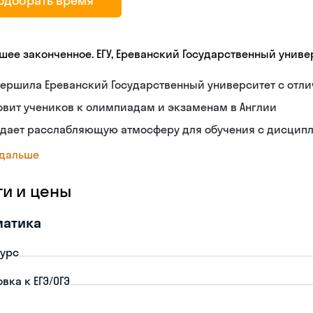
одобрать время
шее законченное. ЕГУ, Ереванский Государственный униве
вершила Ереванский Государственный университет с отл
овит учеников к олимпиадам и экзаменам в Англии
здает расслабляющую атмосферу для обучения с дисцип
 дальше
ги и цены
матика
урс
вка к ЕГЭ/ОГЭ