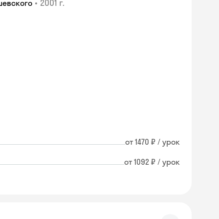
•
2001 г.
шевского
от 1470 ₽ / урок
от 1092 ₽ / урок