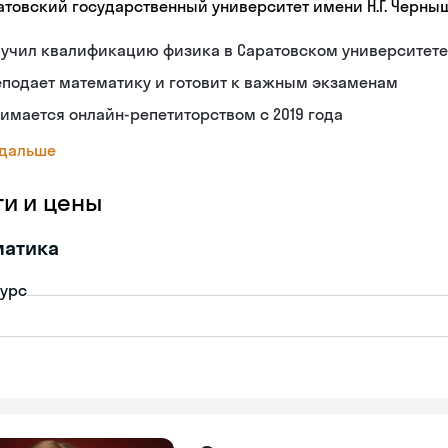
атовский государственный университет имени Н.Г. Черны
лучил квалификацию физика в Саратовском университете
подает математику и готовит к важным экзаменам
имается онлайн-репетиторством с 2019 года
 дальше
ги и цены
матика
урс