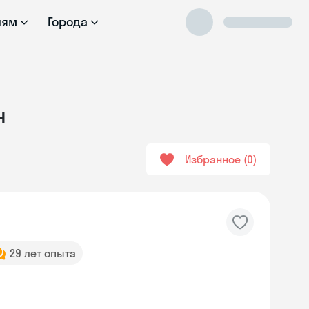
лям
Города
н
Избранное
0
29 лет опыта