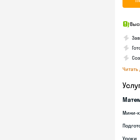
П
Выс
За
Гот
Со
Читать
Услу
Мате
Мини-к
Подгото
Уроки