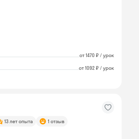
от 1470 ₽ / урок
от 1092 ₽ / урок
13 лет опыта
1 отзыв
Skysmart Chat
online