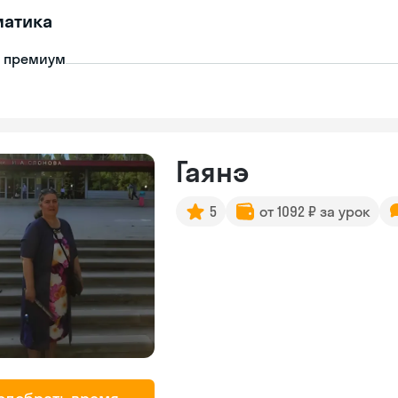
матика
- премиум
Гаянэ
5
от 1092 ₽ за урок