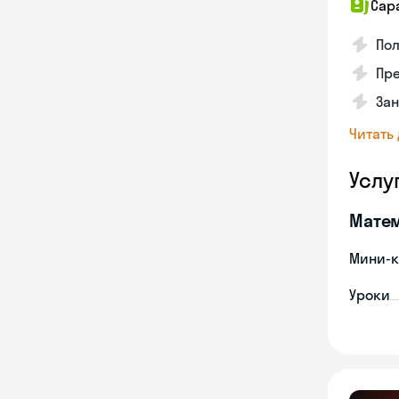
Сар
По
Пре
Зан
Читать
Услу
Мате
Мини-к
Уроки