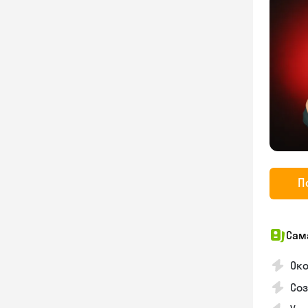
П
Сам
Око
Соз