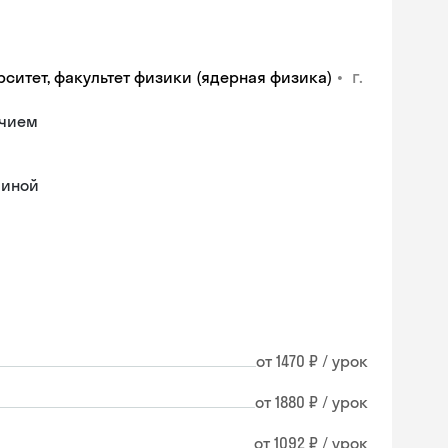
•
г.
рситет, факультет физики (ядерная физика)
ичием
линой
от 1470 ₽ / урок
от 1880 ₽ / урок
от 1092 ₽ / урок