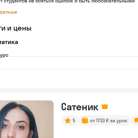
т студентов не бояться ошибок и быть любознательными
 дальше
ги и цены
матика
урс
Сатеник
5
от 1733 ₽ за урок