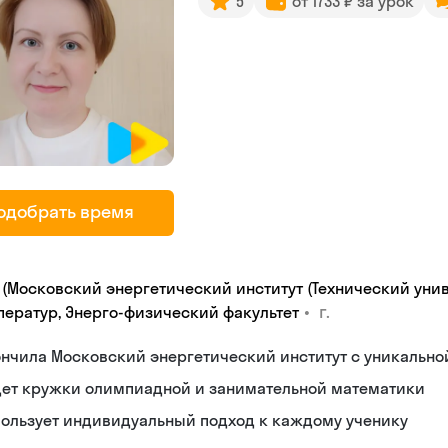
5
от 1733 ₽ за урок
одобрать время
 (Московский энергетический институт (Технический унив
•
г.
ператур, Энерго-физический факультет
нчила Московский энергетический институт с уникальн
дет кружки олимпиадной и занимательной математики
пользует индивидуальный подход к каждому ученику