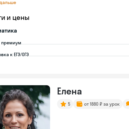
 дальше
ги и цены
матика
- премиум
вка к ЕГЭ/ОГЭ
Елена
5
от 1880 ₽ за урок