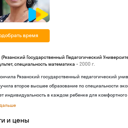
одобрать время
У (Рязанский Государственный Педагогический Университе
•
2000 г.
ультет, специальность математика
ончилa Рязанский государственный педагогический унив
учила второе высшее образование по специальности эко
т индивидуальность в каждом ребенке для комфортного 
 дальше
ги и цены