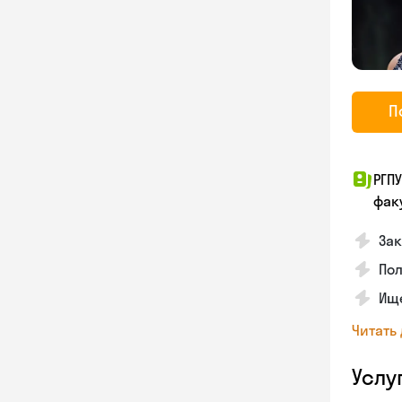
П
РГП
фак
Зак
Пол
Ище
Читать
Услу