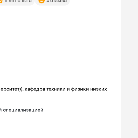
11 лет опыта
4 отзыва
ерситет)), кафедра техники и физики низких
ой специализацией