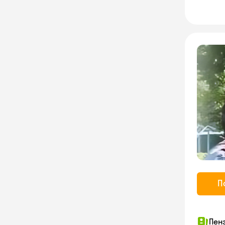
П
Пен