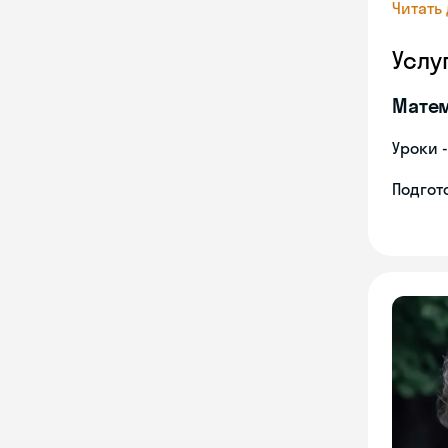
Читать
Услу
Мате
Уроки 
Подгото