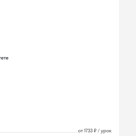
тете
и
от 1733 ₽ / урок