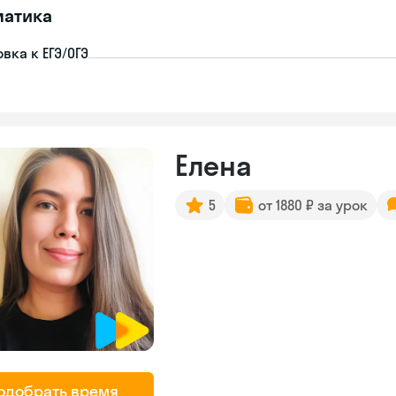
матика
вка к ЕГЭ/ОГЭ
Елена
5
от 1880 ₽ за урок
одобрать время