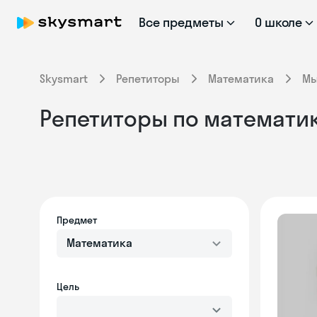
Все предметы
О школе
Skysmart
Репетиторы
Математика
М
Репетиторы по математик
Предмет
Математика
Цель