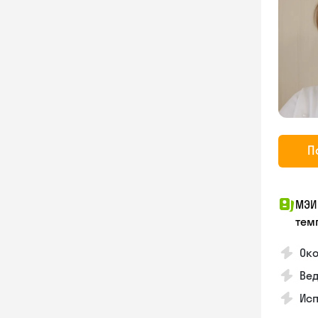
П
МЭИ
тем
Око
Ве
Ис