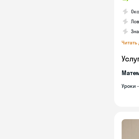
Око
Лов
Зна
Читать
Услу
Мате
Уроки 