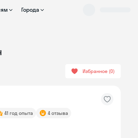
лям
Города
н
Избранное
0
41 год опыта
4 отзыва