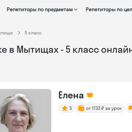
Репетиторы по предметам
Репетиторы по це
ытищи
5 класс
е в Мытищах - 5 класс онлай
Елена
5
от 1733 ₽ за урок