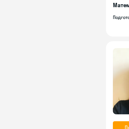
Мате
Подгото
П