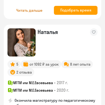
Подобрать время
Читать дальше
Наталья
5
от 1092 ₽ за урок
8 лет опыта
2 отзыва
•
2017 г.
МГПИ им М.Е.Евсевьева
•
2020 г.
МГПИ им М.Е.Евсевьева
Окончила магистратуру по педагогическому