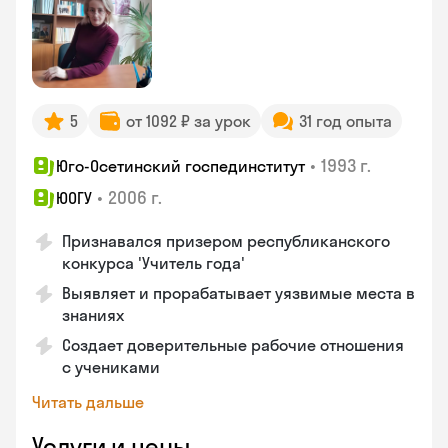
5
от 1092 ₽ за урок
31 год опыта
•
1993 г.
Юго-Осетинский госпединститут
•
2006 г.
ЮОГУ
Признавался призером республиканского
конкурса 'Учитель года'
Выявляет и прорабатывает уязвимые места в
знаниях
Создает доверительные рабочие отношения
с учениками
Читать дальше
Услуги и цены