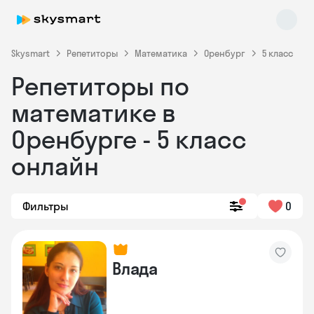
Skysmart
Репетиторы
Математика
Оренбург
5 класс
Репетиторы по
математике в
Оренбурге - 5 класс
онлайн
Skysmart Chat
online
Фильтры
0
Влада