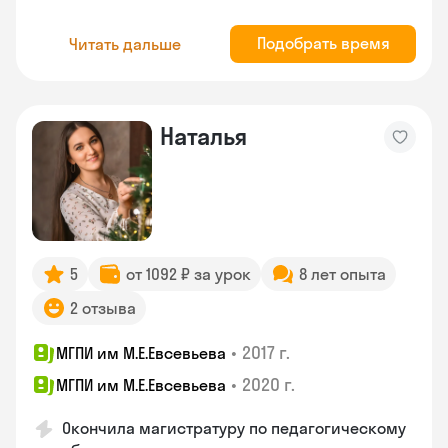
Подобрать время
Читать дальше
Наталья
5
от 1092 ₽ за урок
8 лет опыта
2 отзыва
•
2017 г.
МГПИ им М.Е.Евсевьева
•
2020 г.
МГПИ им М.Е.Евсевьева
Окончила магистратуру по педагогическому