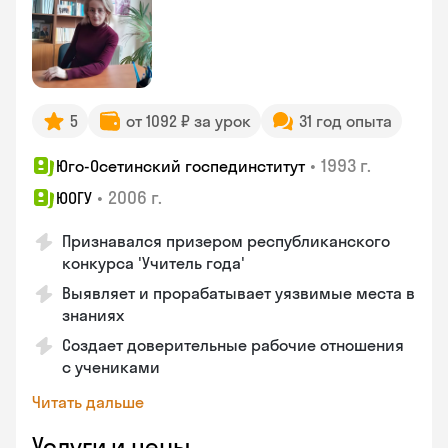
5
от 1092 ₽ за урок
31 год опыта
•
1993 г.
Юго-Осетинский госпединститут
•
2006 г.
ЮОГУ
Признавался призером республиканского
конкурса 'Учитель года'
Выявляет и прорабатывает уязвимые места в
знаниях
Создает доверительные рабочие отношения
с учениками
Читать дальше
Услуги и цены