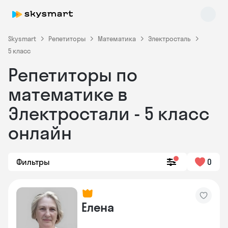
Skysmart
Репетиторы
Математика
Электросталь
5 класс
Репетиторы по
математике в
Электростали - 5 класс
онлайн
Skysmart Chat
online
Фильтры
0
Елена