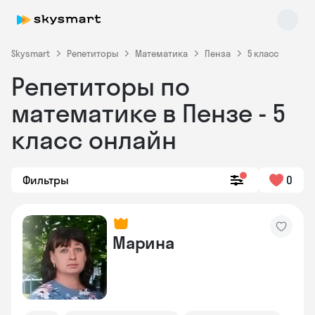
Skysmart
Репетиторы
Математика
Пенза
5 класс
Репетиторы по
математике в Пензе - 5
класс онлайн
Фильтры
0
Skysmart Chat
online
Марина