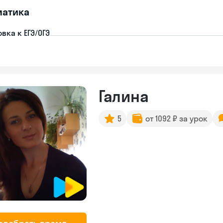
матика
вка к ЕГЭ/ОГЭ
Галина
5
от 1092 ₽ за урок