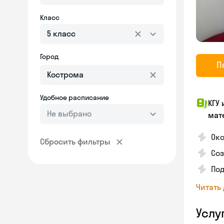
Класс
5 класс
Город
П
Удобное расписание
КГУ
Не выбрано
мат
Око
Сбросить фильтры
Соз
Под
Читать
Услу