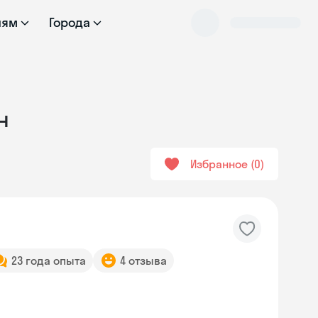
лям
Города
н
Избранное
0
23 года опыта
4 отзыва