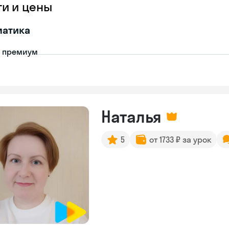
ги и цены
матика
- премиум
Наталья
5
от 1733 ₽ за урок