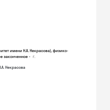
итет имени Н.А. Некрасова), физико-
•
г.
ее законченное
.А. Некрасова