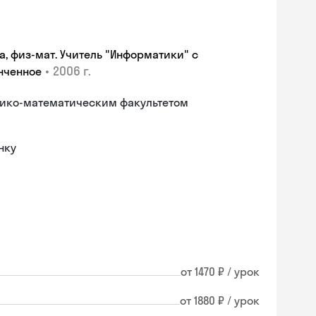
а, физ-мат. Учитель "Информатики" с
•
2006 г.
нченное
зико-математическим факультетом
нку
от 1470 ₽ / урок
от 1880 ₽ / урок