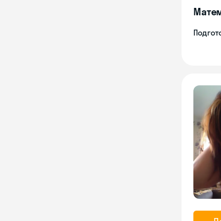
Мате
Подгото