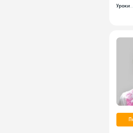
Уроки
П