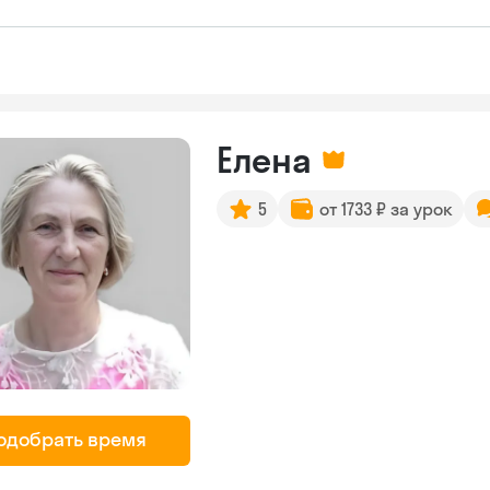
Елена
5
от 1733 ₽ за урок
одобрать время