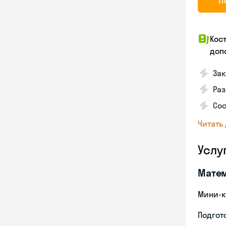
П
Кос
доп
За
Ра
Со
Читать
Услу
Мате
Мини-к
Подгото