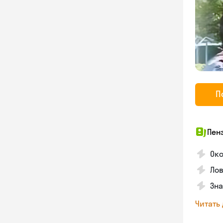
П
Пен
Око
Лов
Зна
Читать