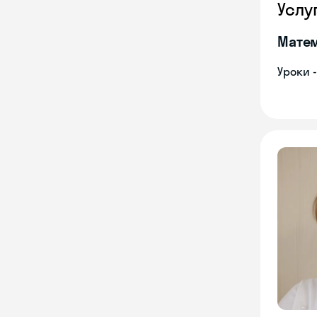
Услу
Мате
Уроки 