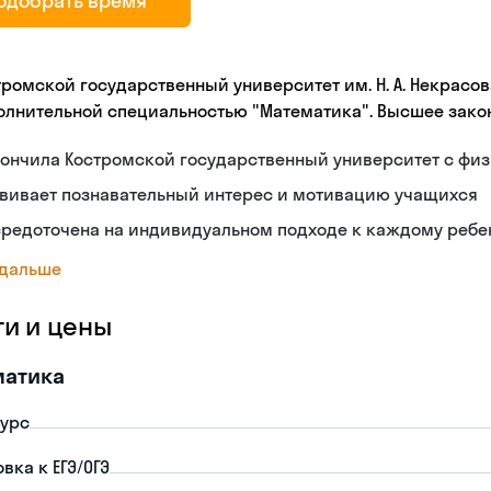
одобрать время
тромской государственный университет им. Н. А. Некрасов
олнительной специальностью "Математика". Высшее зако
кончила Костромской государственный университет с фи
звивает познавательный интерес и мотивацию учащихся
средоточена на индивидуальном подходе к каждому ребе
 дальше
ги и цены
матика
урс
вка к ЕГЭ/ОГЭ