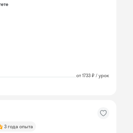
тете
и
от 1733 ₽ / урок
3 года опыта