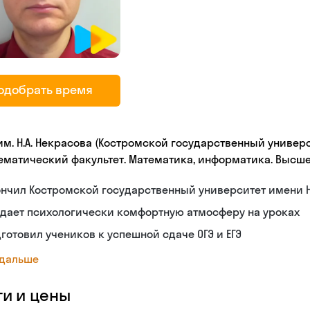
одобрать время
 им. Н.А. Некрасова (Костромской государственный универс
ематический факультет. Математика, информатика. Высш
нчил Костромской государственный университет имени Н
дает психологически комфортную атмосферу на уроках
готовил учеников к успешной сдаче ОГЭ и ЕГЭ
 дальше
ги и цены