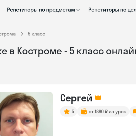
Репетиторы по предметам
Репетиторы по це
строма
5 класс
е в Костроме - 5 класс онлай
Сергей
5
от 1880 ₽ за урок