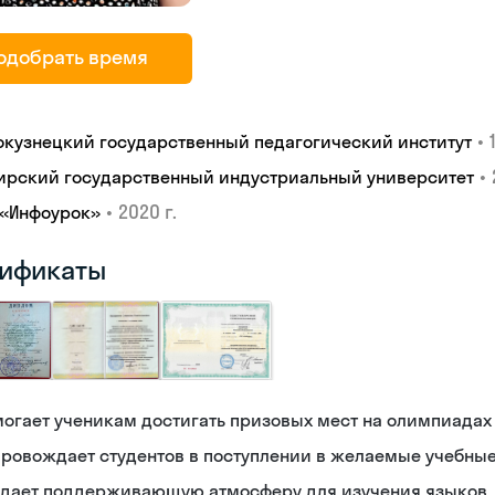
одобрать время
•
окузнецкий государственный педагогический институт
•
ирский государственный индустриальный университет
•
2020 г.
 «Инфоурок»
ификаты
огает ученикам достигать призовых мест на олимпиадах
ровождает студентов в поступлении в желаемые учебны
здает поддерживающую атмосферу для изучения языков