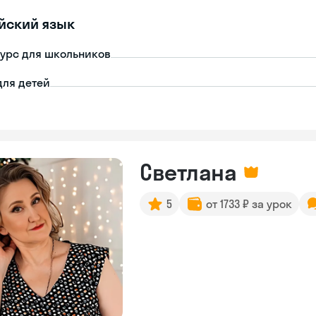
йский язык
урс для школьников
для детей
Светлана
5
от 1733 ₽ за урок