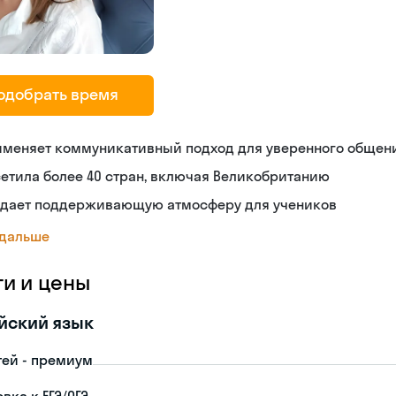
одобрать время
именяет коммуникативный подход для уверенного общен
етила более 40 стран, включая Великобританию
здает поддерживающую атмосферу для учеников
 дальше
ги и цены
йский язык
тей - премиум