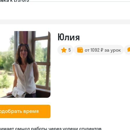
вка к ЕГЭ/ОГЭ
Юлия
5
от 1092 ₽ за урок
одобрать время
имает смысл работы через успехи студентов