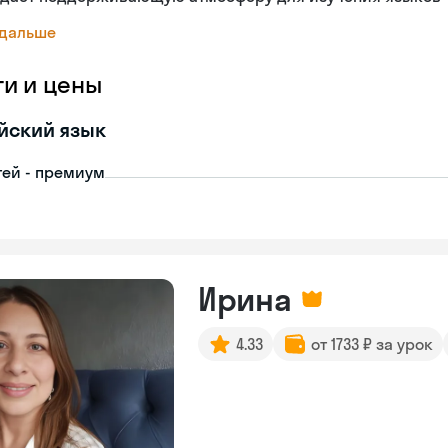
 дальше
ги и цены
йский язык
тей - премиум
Ирина
4.33
от 1733 ₽ за урок