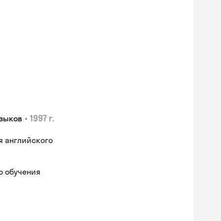
•
1997 г.
языков
я английского
о обучения