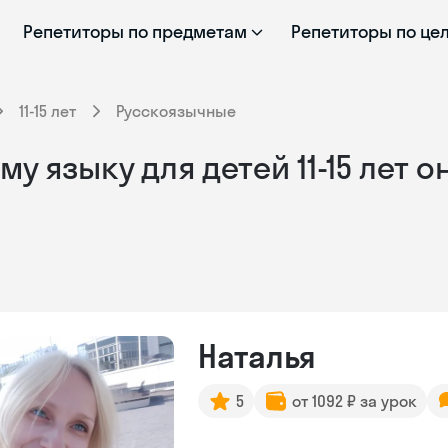
Репетиторы по предметам
Репетиторы по це
11-15 лет
Русскоязычные
у языку для детей 11-15 лет 
Наталья
5
от 1092 ₽ за урок