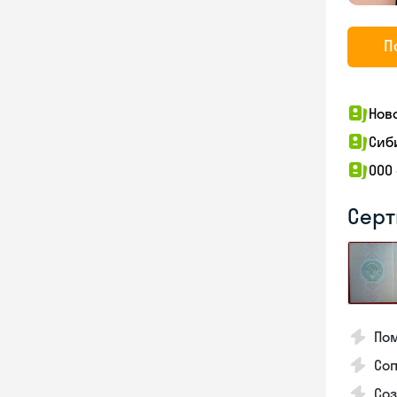
П
Нов
Сиб
ООО
Серт
Пом
Соп
Со