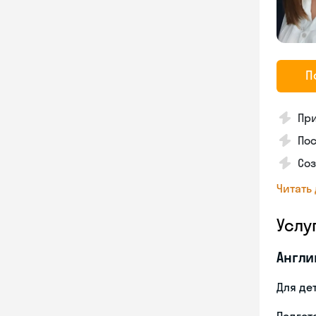
П
Пр
Пос
Со
Читать
Услу
Англи
Для де