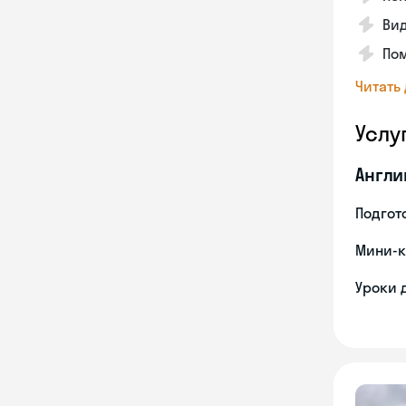
Вид
Пом
Читать
Услу
Англи
Подгото
Мини-к
Уроки 