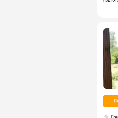
Подгото
П
Пон