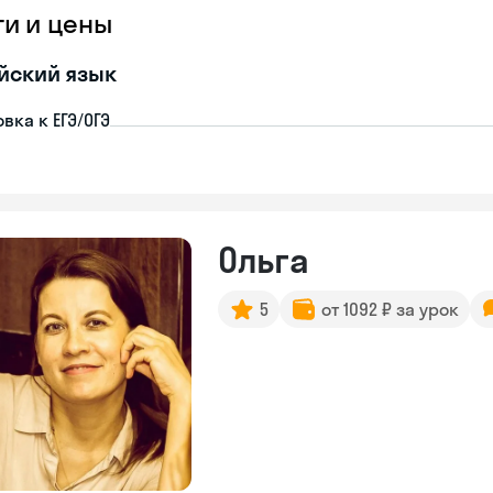
ги и цены
йский язык
вка к ЕГЭ/ОГЭ
Ольга
5
от 1092 ₽ за урок