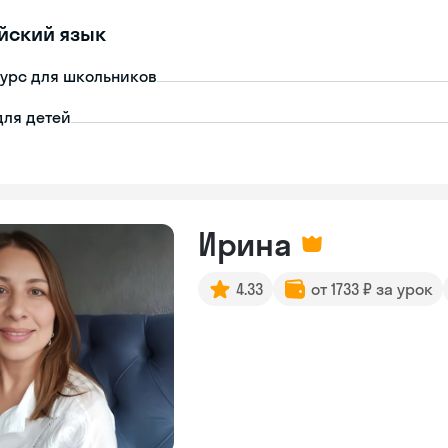
йский язык
урс для школьников
для детей
Ирина
4.33
от 1733 ₽ за урок