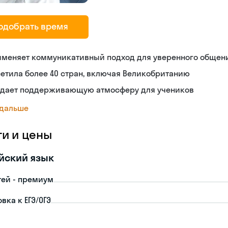
одобрать время
именяет коммуникативный подход для уверенного общен
етила более 40 стран, включая Великобританию
здает поддерживающую атмосферу для учеников
 дальше
ги и цены
йский язык
тей - премиум
вка к ЕГЭ/ОГЭ