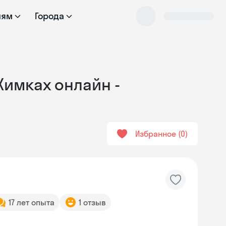
лям
Города
 Химках онлайн -
Избранное
0
17 лет опыта
1 отзыв