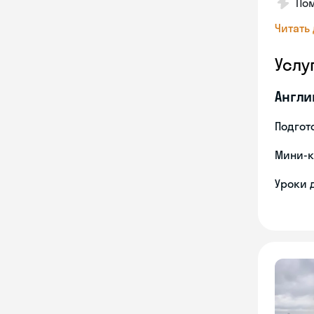
Пом
Читать
Услу
Англи
Подгото
Мини-к
Уроки 