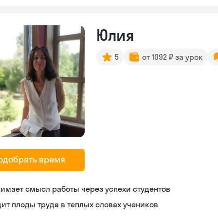
Юлия
5
от 1092 ₽ за урок
одобрать время
имает смысл работы через успехи студентов
ит плоды труда в теплых словах учеников