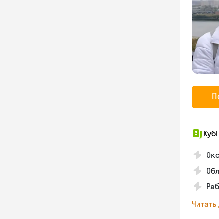
П
КубГ
Око
Обл
Раб
Читать