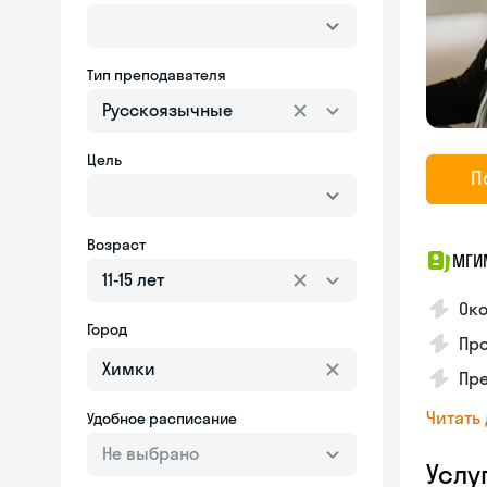
Тип преподавателя
Русскоязычные
Цель
П
Возраст
МГИ
11-15 лет
Око
Город
Пр
Пр
Читать
Удобное расписание
Не выбрано
Услу