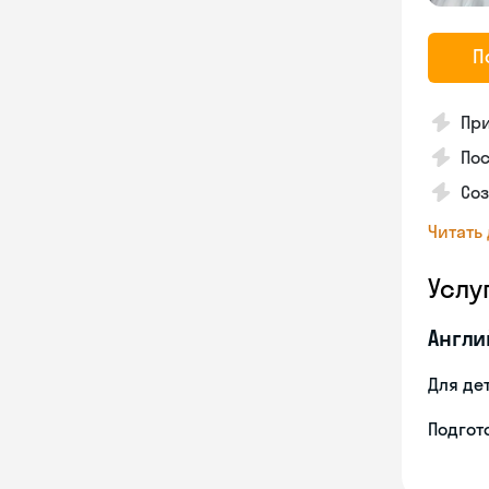
П
Пр
Пос
Со
Читать
Услу
Англи
Для де
Подгото