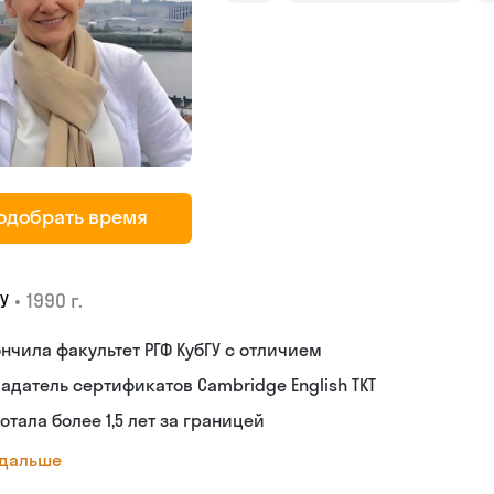
одобрать время
•
1990 г.
У
нчила факультет РГФ КубГУ с отличием
адатель сертификатов Cambridge English TKT
отала более 1,5 лет за границей
 дальше