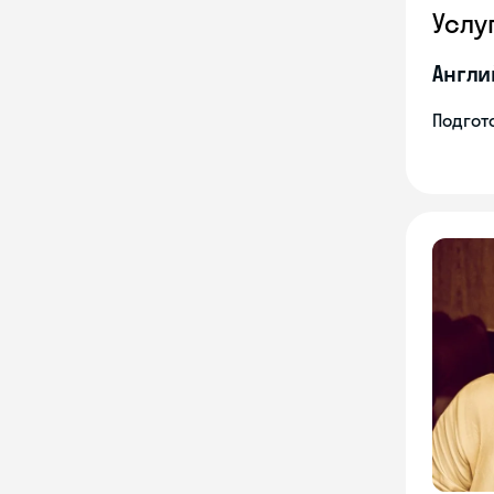
Услу
Англи
Подгото