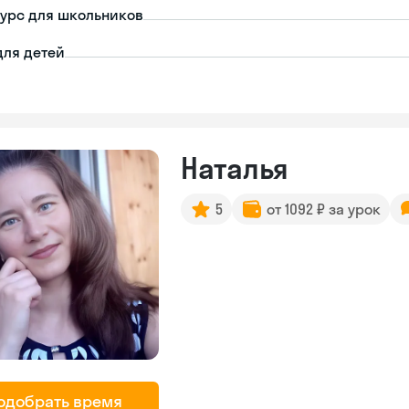
урс для школьников
для детей
Наталья
5
от 1092 ₽ за урок
одобрать время