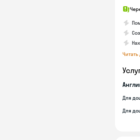
Чер
По
Соз
На
Читать
Услу
Англи
Для до
Для до