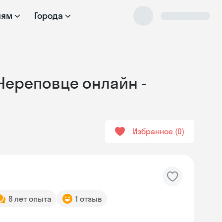
лям
Города
 Череповце онлайн -
Избранное
0
8 лет опыта
1 отзыв