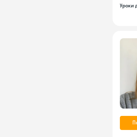
Уроки 
П