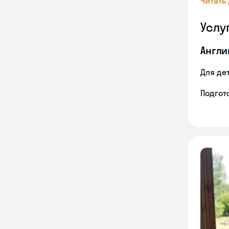
Читать
Услу
Англи
Для де
Подгото