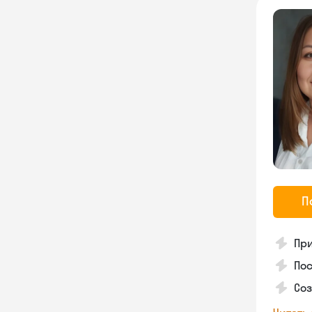
П
Пр
Пос
Со