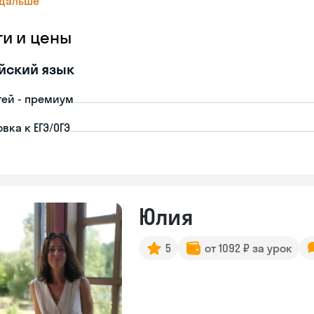
 дальше
ги и цены
йский язык
тей - премиум
вка к ЕГЭ/ОГЭ
Юлия
5
от 1092 ₽ за урок