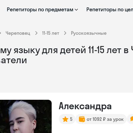
Репетиторы по предметам
Репетиторы по це
Череповец
11-15 лет
Русскоязычные
у языку для детей 11-15 лет в
ватели
Александра
5
от 1092 ₽ за урок