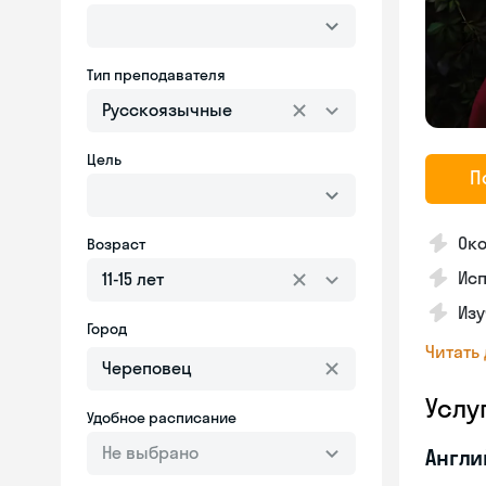
Тип преподавателя
Русскоязычные
Цель
П
Око
Возраст
Исп
11-15 лет
Изу
Город
Читать
Услу
Удобное расписание
Не выбрано
Англи