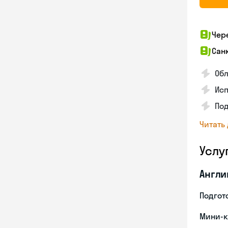
Чер
Сан
Об
Ис
Под
Читать
Услу
Англи
Подгото
Мини-к