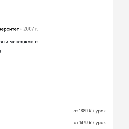
•
2007 г.
верситет
овый менеджмент
д
от 1880 ₽ / урок
от 1470 ₽ / урок