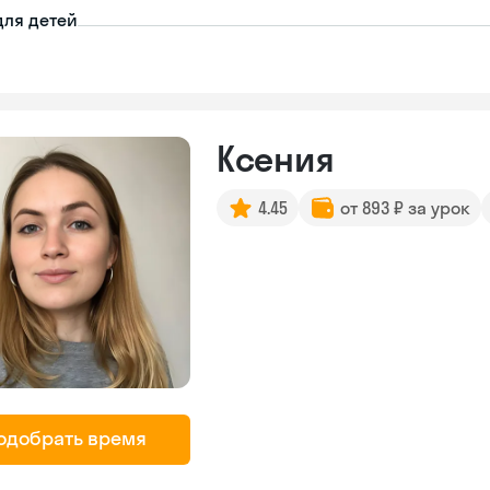
для детей
Ксения
4.45
от 893 ₽ за урок
одобрать время