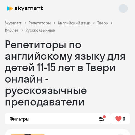
Skysmart
Репетиторы
Английский язык
Тверь
11-15 лет
Русскоязычные
Репетиторы по
английскому языку для
детей 11-15 лет в Твери
онлайн -
Skysmart Chat
online
русскоязычные
преподаватели
Фильтры
0