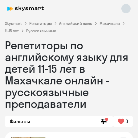
Skysmart
Репетиторы
Английский язык
Махачкала
11-15 лет
Русскоязычные
Репетиторы по
английскому языку для
детей 11-15 лет в
Махачкале онлайн -
Skysmart Chat
online
русскоязычные
преподаватели
Фильтры
0