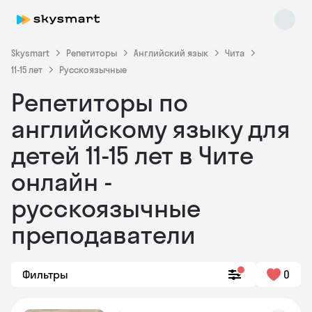
Skysmart
Репетиторы
Английский язык
Чита
11-15 лет
Русскоязычные
Репетиторы по
английскому языку для
детей 11-15 лет в Чите
онлайн -
Skysmart Chat
online
русскоязычные
преподаватели
Фильтры
0