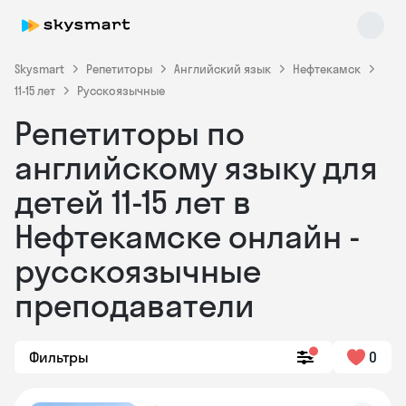
Skysmart
Репетиторы
Английский язык
Нефтекамск
11-15 лет
Русскоязычные
Репетиторы по
английскому языку для
детей 11-15 лет в
Нефтекамске онлайн -
Skysmart Chat
online
русскоязычные
преподаватели
Фильтры
0