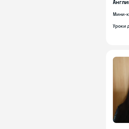
Англи
Мини-к
Уроки 