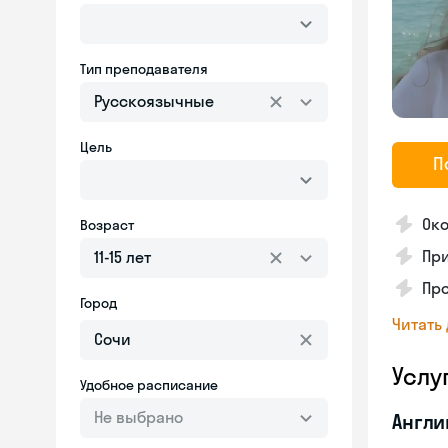
Тип преподавателя
Русскоязычные
Цель
П
Око
Возраст
Пр
11-15 лет
Про
Город
Читать
Услу
Удобное расписание
Не выбрано
Англи