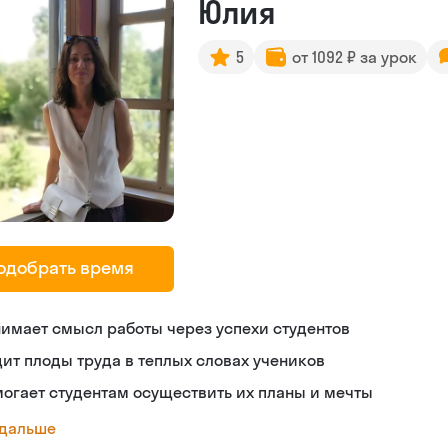
Юлия
5
от 1092 ₽ за урок
одобрать время
имает смысл работы через успехи студентов
ит плоды труда в теплых словах учеников
огает студентам осуществить их планы и мечты
 дальше