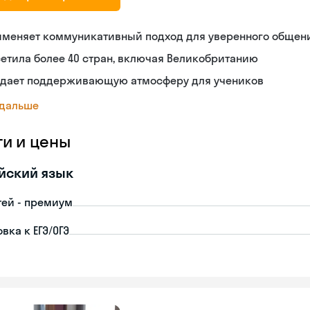
именяет коммуникативный подход для уверенного общен
етила более 40 стран, включая Великобританию
здает поддерживающую атмосферу для учеников
 дальше
ги и цены
йский язык
тей - премиум
вка к ЕГЭ/ОГЭ