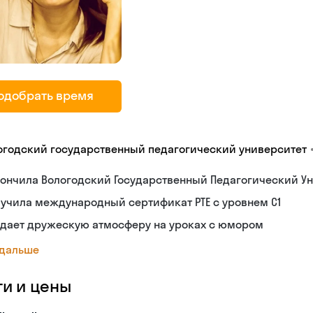
одобрать время
огодский государственный педагогический университет
ончила Вологодский Государственный Педагогический Ун
учила международный сертификат PTE с уровнем C1
здает дружескую атмосферу на уроках с юмором
 дальше
ги и цены