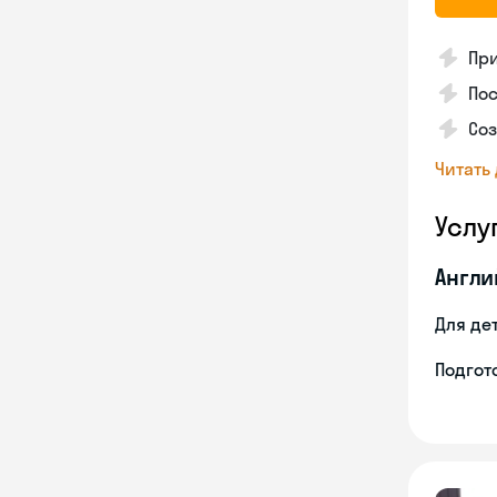
Пр
Пос
Со
Читать
Услу
Англи
Для де
Подгото