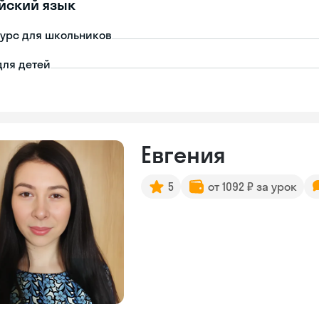
йский язык
урс для школьников
для детей
Евгения
5
от 1092 ₽ за урок