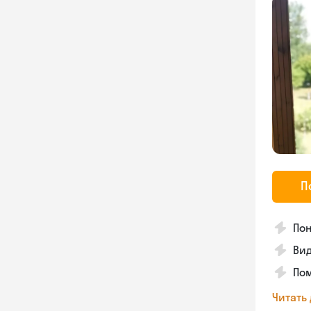
П
Пон
Вид
Пом
Читать