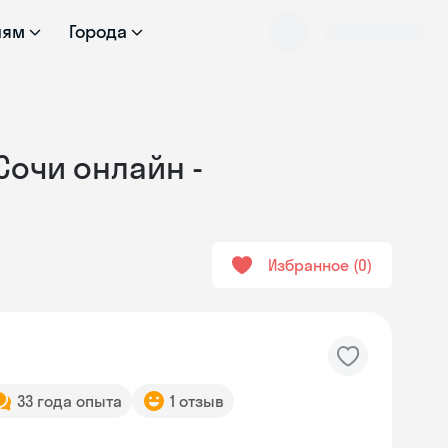
лям
Города
 Сочи онлайн -
Избранное
0
33 года опыта
1 отзыв