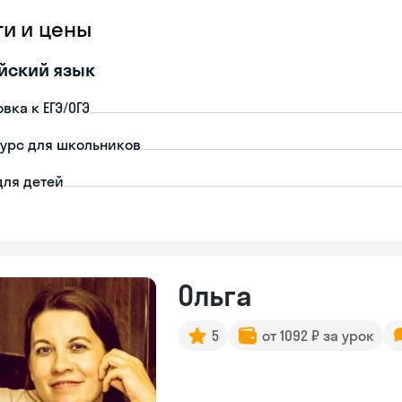
ги и цены
йский язык
вка к ЕГЭ/ОГЭ
урс для школьников
для детей
Ольга
5
от 1092 ₽ за урок