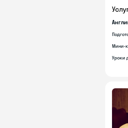
Услу
Англи
Подгото
Мини-к
Уроки 