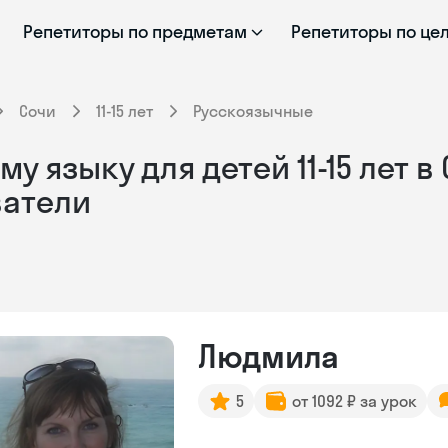
Репетиторы по предметам
Репетиторы по це
Сочи
11-15 лет
Русскоязычные
 языку для детей 11-15 лет в
ватели
Людмила
5
от 1092 ₽ за урок