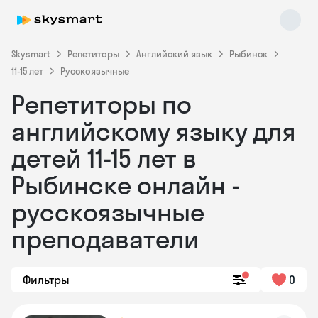
Skysmart
Репетиторы
Английский язык
Рыбинск
11-15 лет
Русскоязычные
Репетиторы по
английскому языку для
детей 11-15 лет в
Рыбинске онлайн -
Skysmart Chat
online
русскоязычные
преподаватели
Фильтры
0