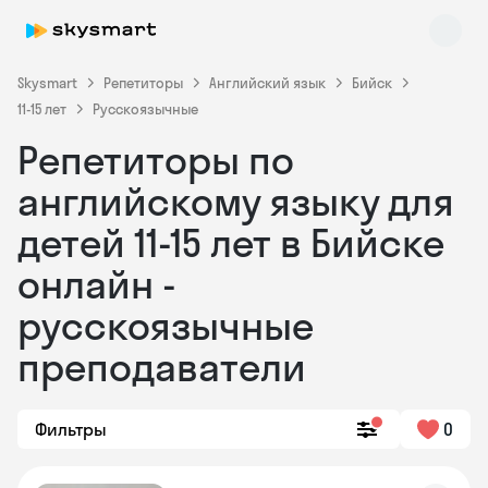
Skysmart
Репетиторы
Английский язык
Бийск
11-15 лет
Русскоязычные
Репетиторы по
английскому языку для
детей 11-15 лет в Бийске
онлайн -
Skysmart Chat
online
русскоязычные
преподаватели
Фильтры
0