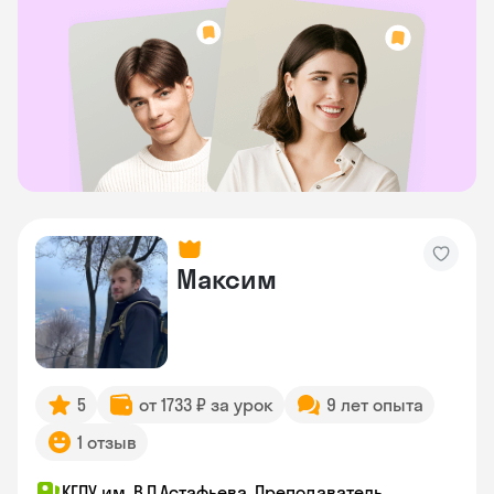
Максим
5
от 1733 ₽ за урок
9 лет опыта
1 отзыв
КГПУ им. В.П.Астафьева, Преподаватель