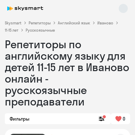
Skysmart
Репетиторы
Английский язык
Иваново
11-15 лет
Русскоязычные
Репетиторы по
английскому языку для
детей 11-15 лет в Иваново
онлайн -
Skysmart Chat
online
русскоязычные
преподаватели
Фильтры
0