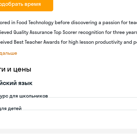
одобрать время
ored in Food Technology before discovering a passion for te
ieved Quality Assurance Top Scorer recognition for three year
eived Best Teacher Awards for high lesson productivity and 
 дальше
ги и цены
йский язык
урс для школьников
для детей