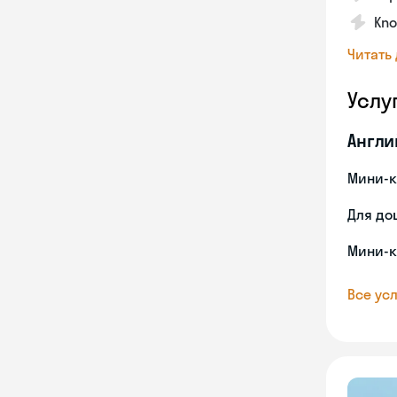
Kno
Читать
Услу
Англи
Мини-к
Для до
Мини-к
Все усл