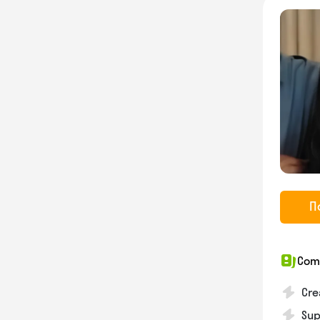
П
Com
Cre
Sup