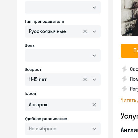
Тип преподавателя
Русскоязычные
Цель
П
Око
Возраст
Пом
11-15 лет
Ре
Город
Читать
Услу
Удобное расписание
Не выбрано
Англи