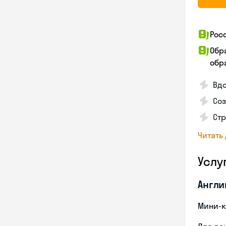
Рос
Обр
обра
Вд
Соз
Стр
Читать
Услу
Англи
Мини-к