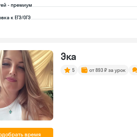
тей - премиум
вка к ЕГЭ/ОГЭ
Эка
5
от 893 ₽ за урок
одобрать время