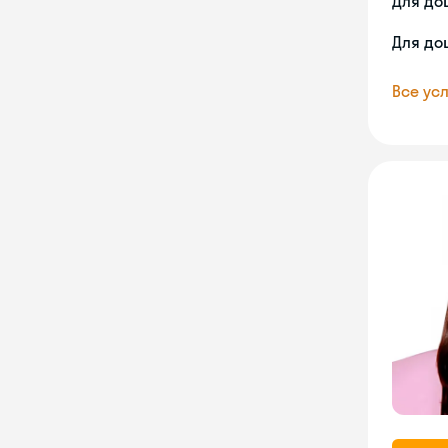
Для до
Для до
Все усл