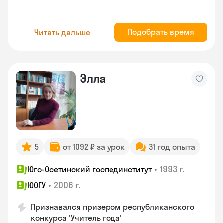
Подобрать время
Читать дальше
Элла
5
от 1092 ₽ за урок
31 год опыта
•
1993 г.
Юго-Осетинский госпединститут
•
2006 г.
ЮОГУ
Признавался призером республиканского
конкурса 'Учитель года'