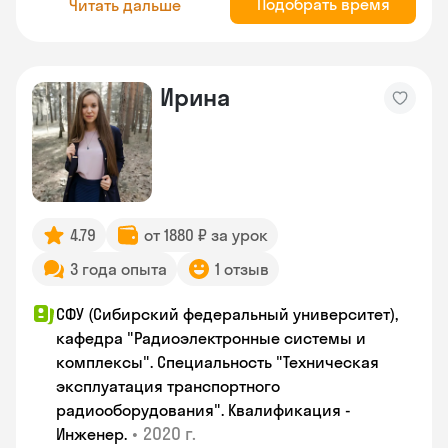
Подобрать время
Читать дальше
Ирина
4.79
от 1880 ₽ за урок
3 года опыта
1 отзыв
СФУ (Сибирский федеральный университет),
кафедра "Радиоэлектронные системы и
комплексы". Специальность "Техническая
эксплуатация транспортного
радиооборудования". Квалификация -
•
2020 г.
Инженер.