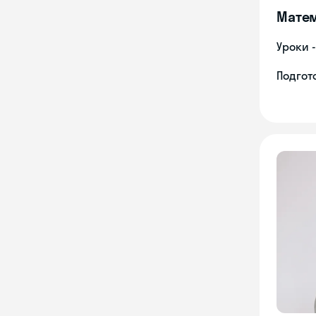
Мате
Уроки 
Подгото