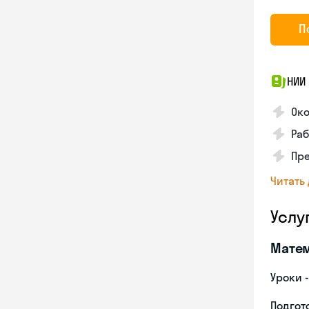
П
НИИ
Око
Раб
Пре
Читать
Услу
Мате
Уроки 
Подгото