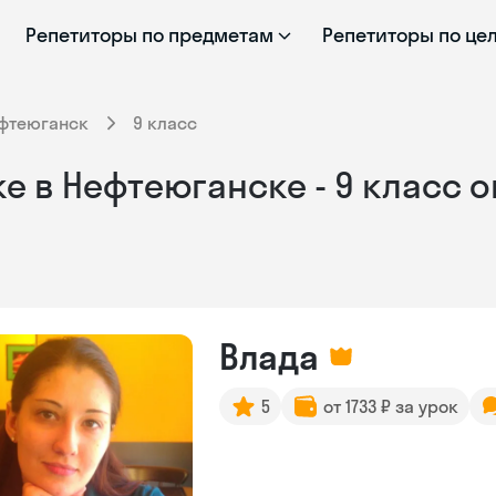
Репетиторы по предметам
Репетиторы по це
фтеюганск
9 класс
е в Нефтеюганске - 9 класс 
Влада
5
от 1733 ₽ за урок