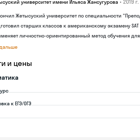
•
2019 г.
ысуский университет имени Ильяса Жансугурова
ончил Жетысуский университет по специальности "Преп
готовил старших классов к американскому экзамену SAT
именяет личностно-ориентированный метод обучения для
 дальше
ги и цены
матика
урс
вка к ЕГЭ/ОГЭ