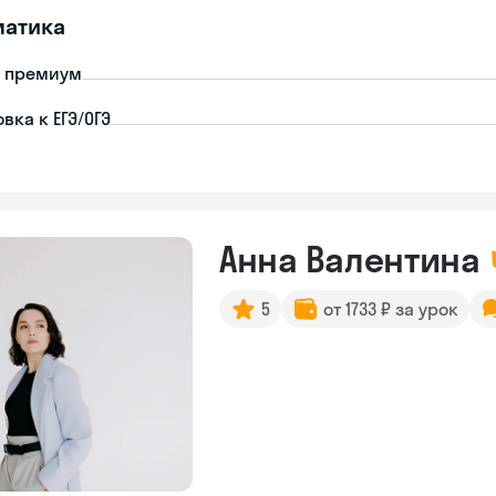
матика
- премиум
вка к ЕГЭ/ОГЭ
Анна Валентина
5
от 1733 ₽ за урок