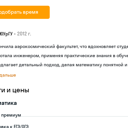
одобрать время
•
2012 г.
 ЮУрГУ
нчила аэрокосмический факультет, что вдохновляет студ
отала инженером, применяя практические знания в обуч
длагает детальный подход, делая математику понятной и
 дальше
ги и цены
матика
- премиум
вка к ЕГЭ/ОГЭ