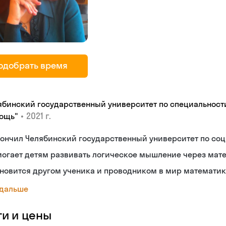
одобрать время
ябинский государственный университет по специальност
•
2021 г.
ощь"
кончил Челябинский государственный университет по со
могает детям развивать логическое мышление через мат
новится другом ученика и проводником в мир математи
 дальше
ги и цены