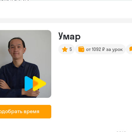
Умар
5
от 1092 ₽ за урок
одобрать время