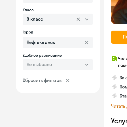
Класс
9 класс
Город
П
Удобное расписание
Чел
Не выбрано
пом
За
Сбросить фильтры
По
Ста
Читать
Услу