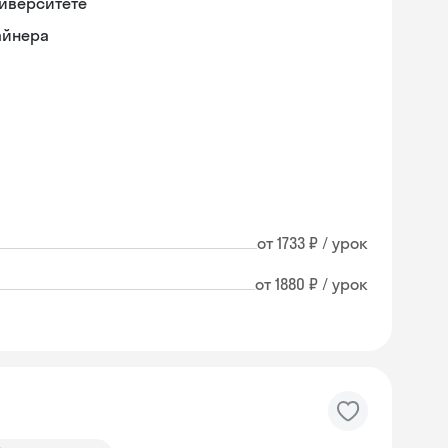
ниверситете
айнера
от 1733 ₽ / урок
от 1880 ₽ / урок
Skysmart Chat
online