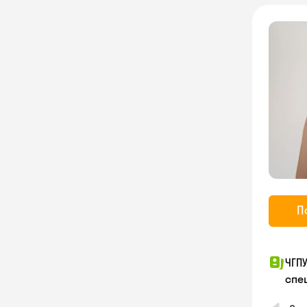
П
ЧГП
спе