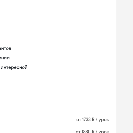
ентов
ении
 интересной
от 1733 ₽ / урок
от 1880 ₽ / урок