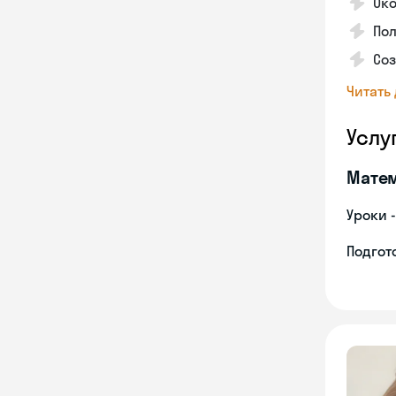
Око
По
Соз
Читать
Услу
Мате
Уроки 
Подгото