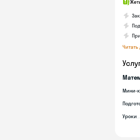
Жет
Зак
Под
Пр
Читать
Услу
Мате
Мини-к
Подгото
Уроки