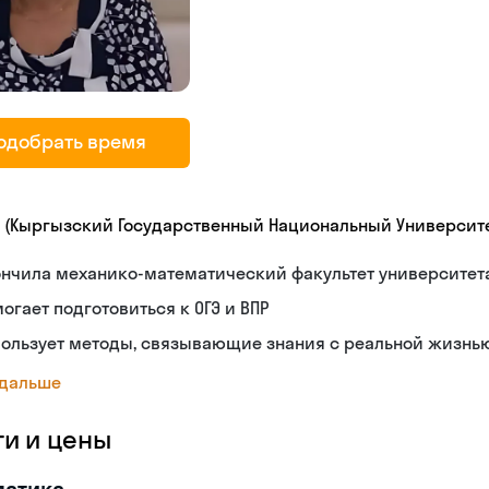
одобрать время
У (Кыргызский Государственный Национальный Университе
ончила механико-математический факультет университет
огает подготовиться к ОГЭ и ВПР
пользует методы, связывающие знания с реальной жизнь
 дальше
ги и цены
матика