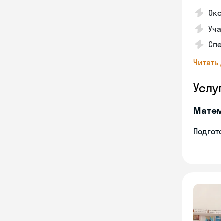
Око
Уча
Спе
Читать
Услу
Мате
Подгото