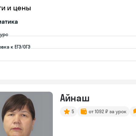
ги и цены
матика
урс
вка к ЕГЭ/ОГЭ
Айнаш
5
от 1092 ₽ за урок