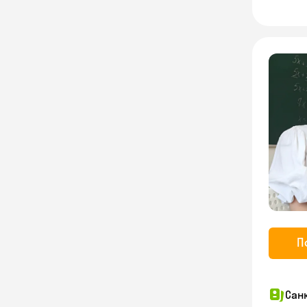
П
Сан