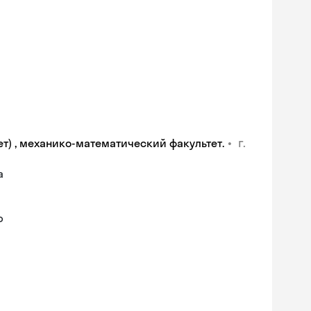
•
г.
т) , механико-математический факультет.
а
ю