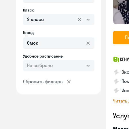
Класс
9 класс
Город
П
Удобное расписание
КГН
Не выбрано
Ок
Пом
Сбросить фильтры
Ис
Читать
Услу
Мате