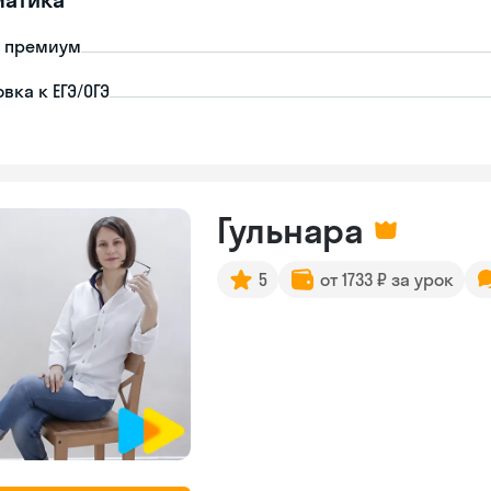
- премиум
вка к ЕГЭ/ОГЭ
Гульнара
5
от 1733 ₽ за урок