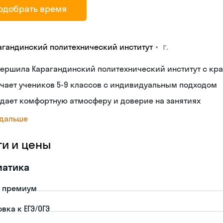
одобрать время
•
г.
агандинский политехнический институт
вершила Карагандинский политехнический институт с к
чает учеников 5-9 классов с индивидуальным подходом
дает комфортную атмосферу и доверие на занятиях
 дальше
ги и цены
матика
- премиум
вка к ЕГЭ/ОГЭ