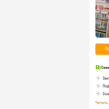
П
Сев
Зак
Под
Соз
Читать