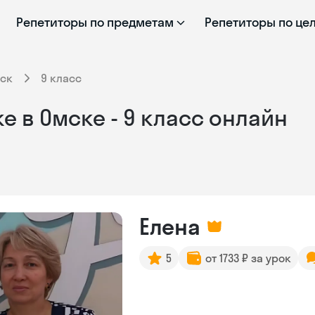
Репетиторы по предметам
Репетиторы по це
ск
9 класс
е в Омске - 9 класс онлайн
Елена
5
от 1733 ₽ за урок