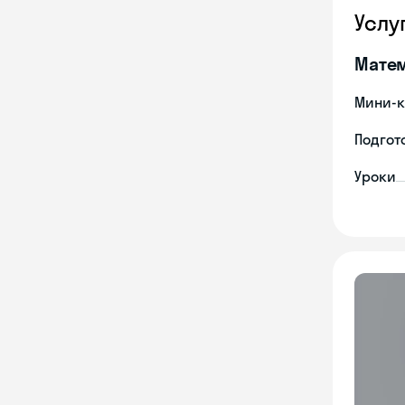
Услу
Мате
Мини-к
Подгото
Уроки