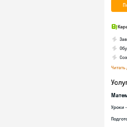
П
Кар
За
Обу
Соз
Читать
Услу
Мате
Уроки 
Подгото