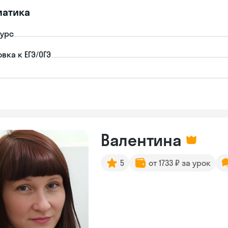
матика
урс
вка к ЕГЭ/ОГЭ
Валентина
5
от 1733 ₽ за урок