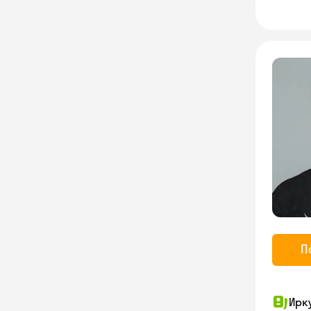
П
Ирк