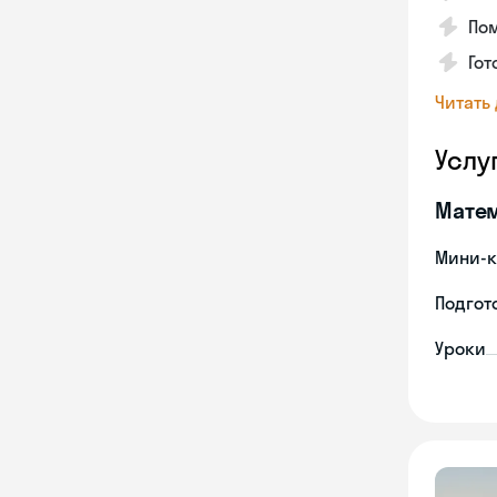
По
Гот
Читать
Услу
Мате
Мини-к
Подгото
Уроки