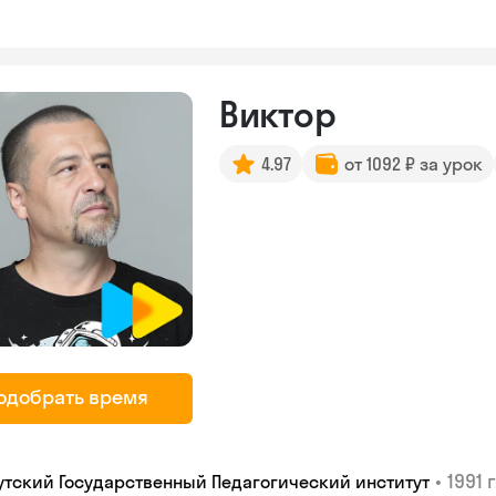
Виктор
4.97
от 1092 ₽ за урок
одобрать время
•
1991 г
утский Государственный Педагогический институт