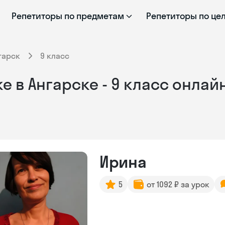
Репетиторы по предметам
Репетиторы по це
гарск
9 класс
 в Ангарске - 9 класс онлай
Ирина
5
от 1092 ₽ за урок