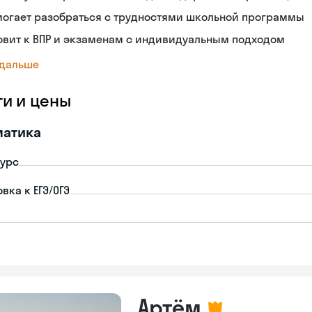
могает разобраться с трудностями школьной программы
овит к ВПР и экзаменам с индивидуальным подходом
 дальше
ги и цены
матика
урс
вка к ЕГЭ/ОГЭ
Артём