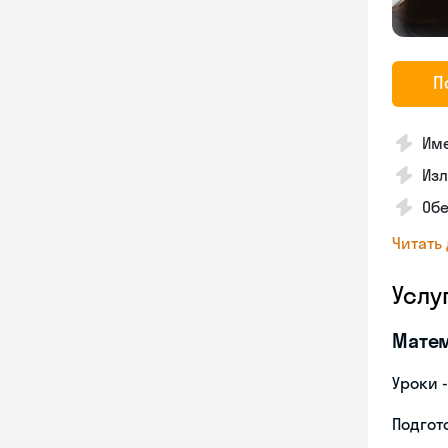
П
Им
Изл
Обе
Читать
Услу
Мате
Уроки 
Подгото