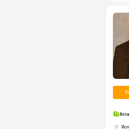
П
Алт
Ис