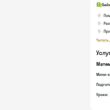
Бай
Пом
Раз
Пр
Читать
Услу
Мате
Мини-к
Подгото
Уроки