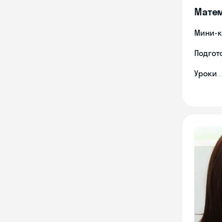
Мате
Мини-к
Подгото
Уроки