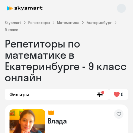
Skysmart
Репетиторы
Математика
Екатеринбург
9 класс
Репетиторы по
математике в
Екатеринбурге - 9 класс
онлайн
Skysmart Chat
online
Фильтры
0
Влада