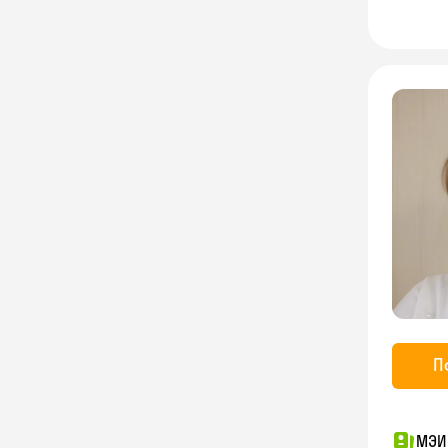
П
МЭИ