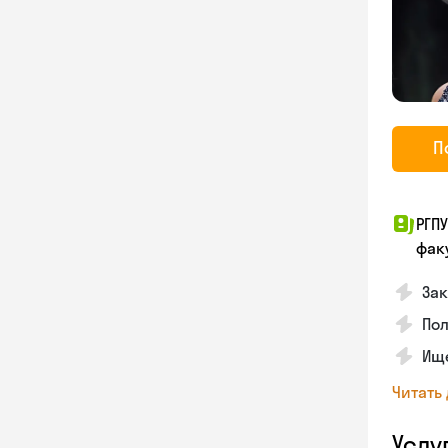
П
РГП
фак
Зак
Пол
Ище
Читать
Услу