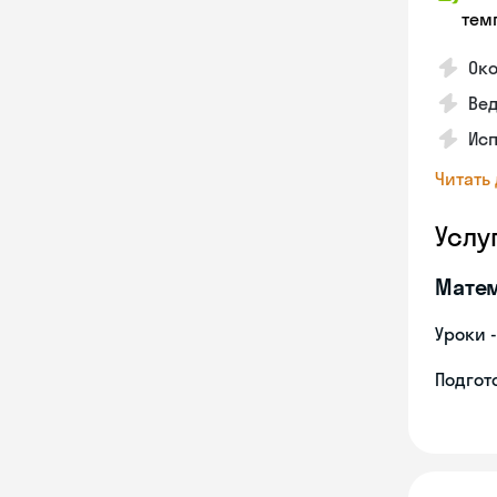
тем
Око
Ве
Ис
Читать
Услу
Мате
Уроки 
Подгото