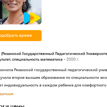
одобрать время
У (Рязанский Государственный Педагогический Университе
•
2000 г.
ультет, специальность математика
ончилa Рязанский государственный педагогический унив
учила второе высшее образование по специальности эко
т индивидуальность в каждом ребенке для комфортного 
 дальше
ги и цены