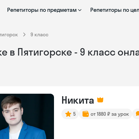
Репетиторы по предметам
Репетиторы по це
тигорск
9 класс
е в Пятигорске - 9 класс онл
Никита
5
от 1880 ₽ за урок