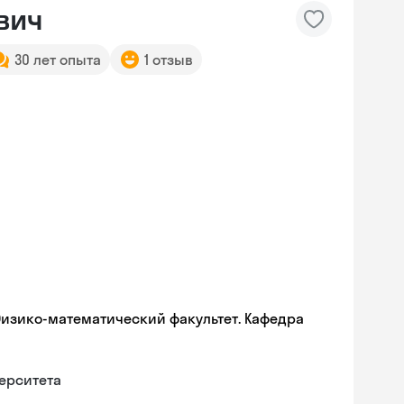
вич
30 лет опыта
1 отзыв
Физико-математический факультет. Кафедра
ерситета