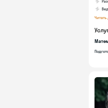
Раз
Вед
Читать
Услу
Мате
Подгото