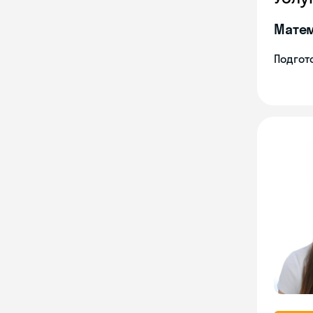
Мате
Подгото