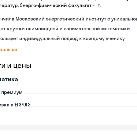
•
г.
ператур, Энерго-физический факультет
нчила Московский энергетический институт с уникальн
дет кружки олимпиадной и занимательной математики
пользует индивидуальный подход к каждому ученику
 дальше
ги и цены
матика
- премиум
вка к ЕГЭ/ОГЭ