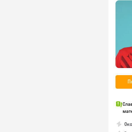
П
Сла
мат
Око