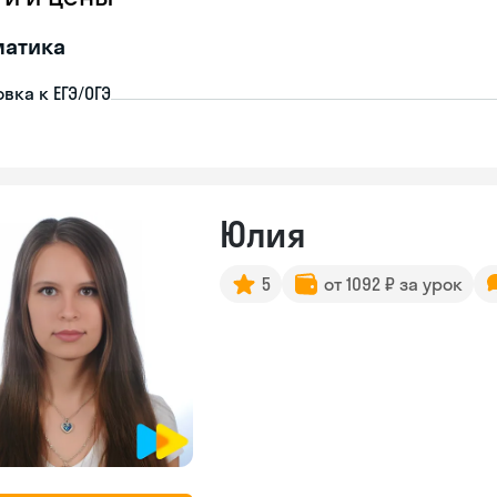
матика
вка к ЕГЭ/ОГЭ
Юлия
5
от 1092 ₽ за урок