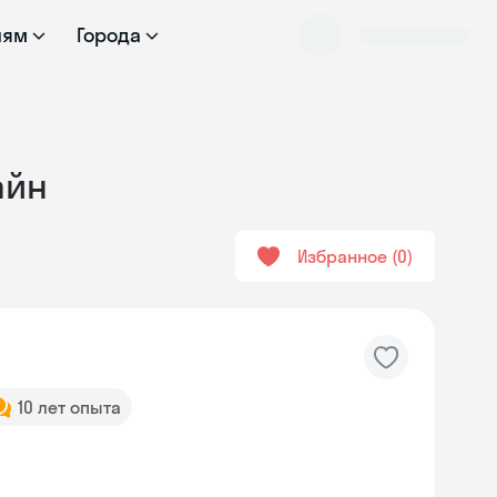
лям
Города
айн
Избранное
0
10 лет опыта