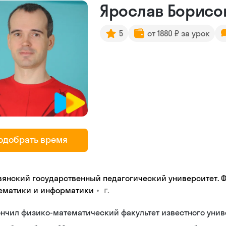
Ярослав Борисо
5
от 1880 ₽ за урок
одобрать время
вянский государственный педагогический университет. 
•
г.
ематики и информатики
нчил физико-математический факультет известного унив