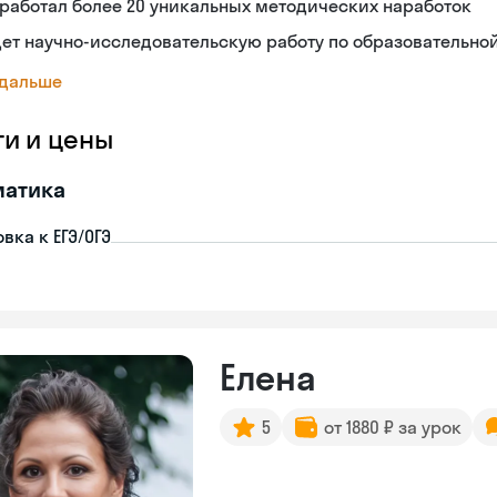
работал более 20 уникальных методических наработок
ет научно-исследовательскую работу по образовательно
 дальше
ги и цены
матика
вка к ЕГЭ/ОГЭ
Елена
5
от 1880 ₽ за урок