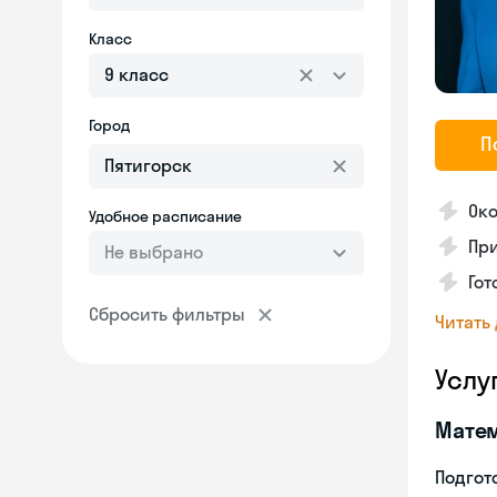
Класс
9 класс
Город
П
Око
Удобное расписание
Пр
Не выбрано
Гот
Сбросить фильтры
Читать
Услу
Мате
Подгото