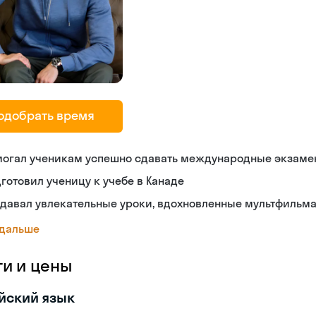
одобрать время
могал ученикам успешно сдавать международные экзам
готовил ученицу к учебе в Канаде
здавал увлекательные уроки, вдохновленные мультфильм
 дальше
ги и цены
йский язык