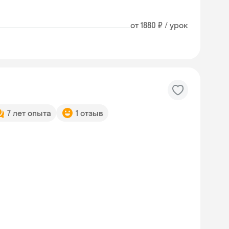
от 1880 ₽ / урок
7 лет опыта
1 отзыв
Skysmart Chat
online