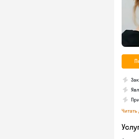
П
Зак
Явл
При
Читать
Услу