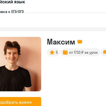
йский язык
вка к ЕГЭ/ОГЭ
Максим
5
от 1733 ₽ за урок
одобрать время