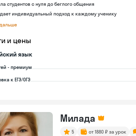
ла студентов с нуля до беглого общения
здает индивидуальный подход к каждому ученику
 дальше
ги и цены
йский язык
тей - премиум
вка к ЕГЭ/ОГЭ
Милада
5
от 1880 ₽ за урок