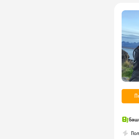
П
Баш
По