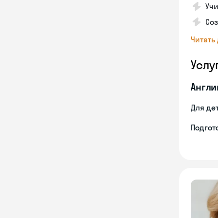
Учи
Со
Читать
Услу
Англи
Для де
Подгото