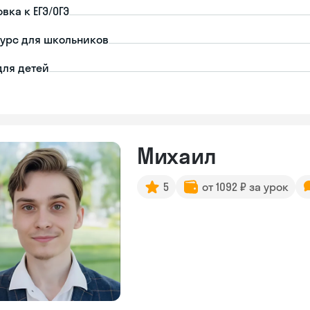
вка к ЕГЭ/ОГЭ
урс для школьников
для детей
Михаил
5
от 1092 ₽ за урок