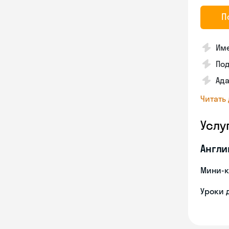
П
Име
По
Ада
Читать
Услу
Англи
Мини-к
Уроки 