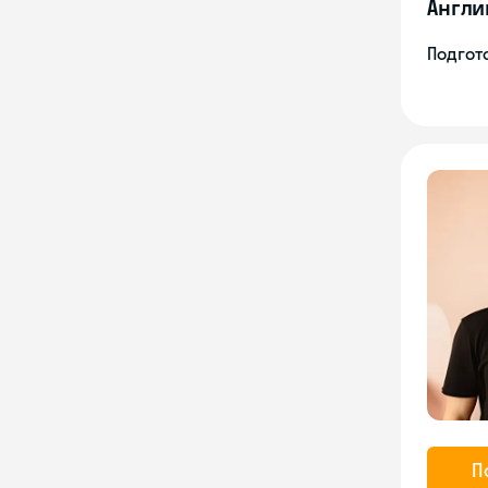
Англи
Подгото
П