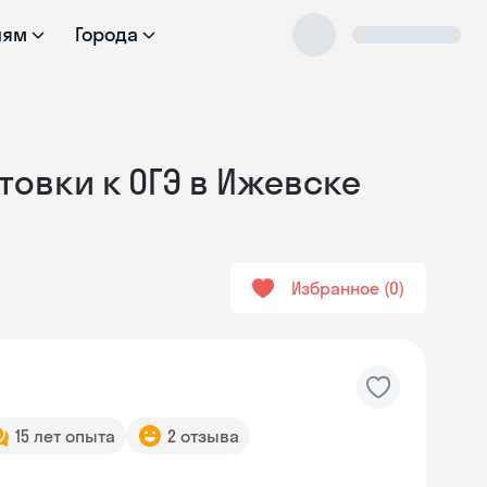
лям
Города
товки к ОГЭ в Ижевске
Избранное
0
15 лет опыта
2 отзыва