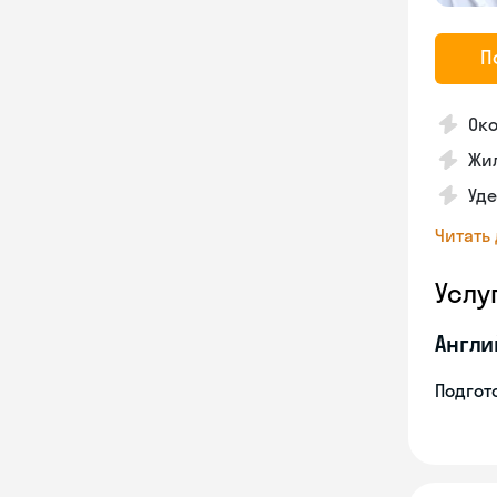
П
Око
Жил
Уде
Читать
Услу
Англи
Подгото