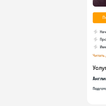
П
Нач
Про
Име
Читать
Услу
Англи
Подгото