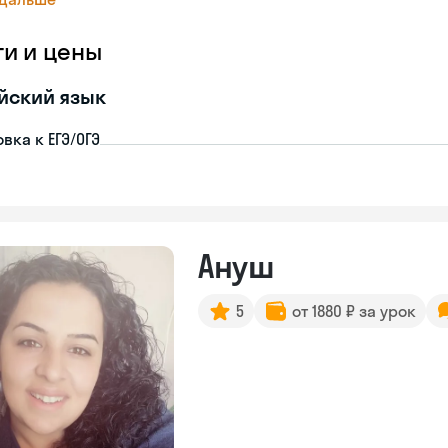
ги и цены
йский язык
вка к ЕГЭ/ОГЭ
Ануш
5
от 1880 ₽ за урок