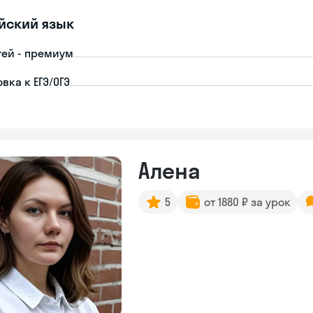
йский язык
тей - премиум
вка к ЕГЭ/ОГЭ
Алена
5
от 1880 ₽ за урок