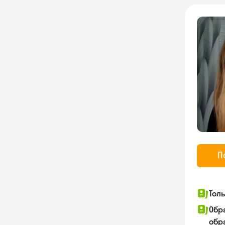
П
Тол
Обр
обра