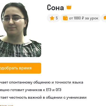
Сона
5
от 1880 ₽ за урок
одобрать время
чает спонтанному общению и точности языка
ешно готовит учеников к ЕГЭ и ОГЭ
тает честность важной в общении с учениками
 дальше