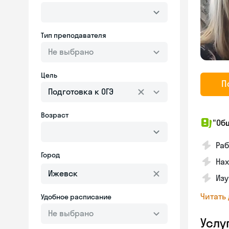
Тип преподавателя
Не выбрано
Цель
П
Подготовка к ОГЭ
Возраст
"Об
Ра
Город
На
Изу
Читать
Удобное расписание
Не выбрано
Услу