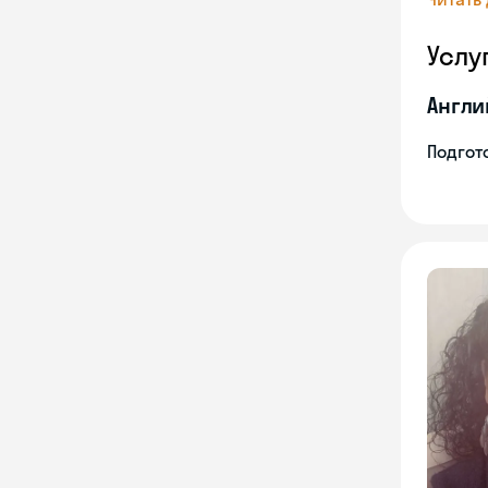
Услу
Англи
Подгото