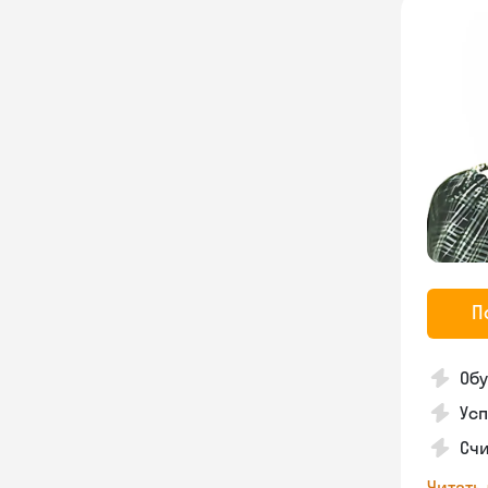
П
Обу
Усп
Счи
Читать