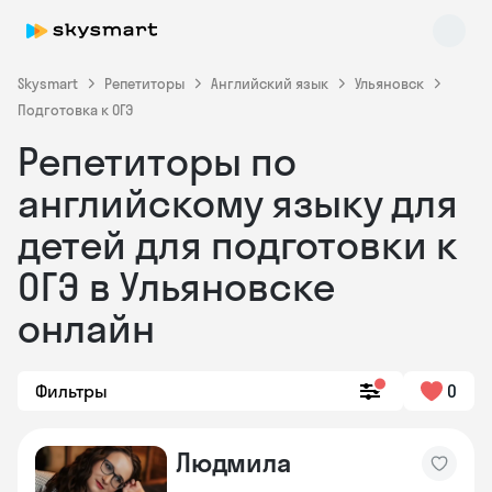
Skysmart
Репетиторы
Английский язык
Ульяновск
Подготовка к ОГЭ
Репетиторы по
английскому языку для
детей для подготовки к
ОГЭ в Ульяновске
Skysmart Chat
online
онлайн
Фильтры
0
Людмила