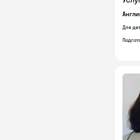
Англи
Для де
Подгото