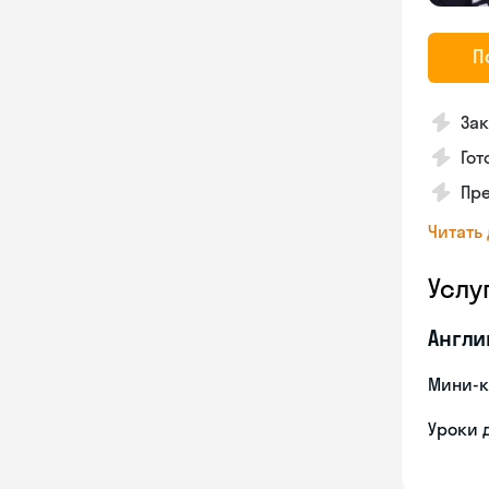
П
Зак
Гот
Пре
Читать
Услу
Англи
Мини-к
Уроки 