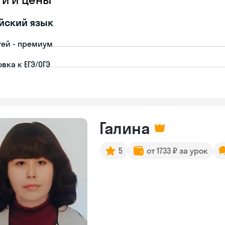
йский язык
тей - премиум
вка к ЕГЭ/ОГЭ
Галина
5
от 1733 ₽ за урок