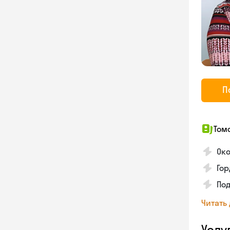
П
Том
Око
Гор
По
Читать
Услу