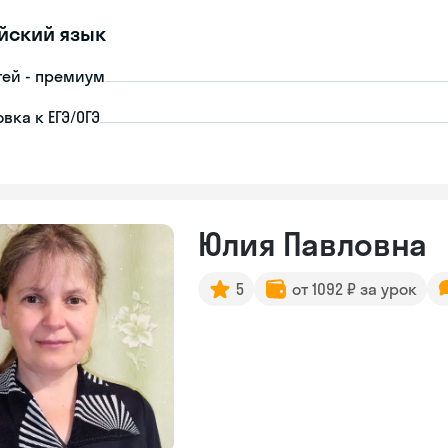
йский язык
тей - премиум
вка к ЕГЭ/ОГЭ
Юлия Павловна
5
от 1092 ₽ за урок