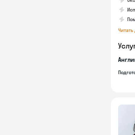
Ок
Исп
Пом
Читать
Услу
Англи
Подгото