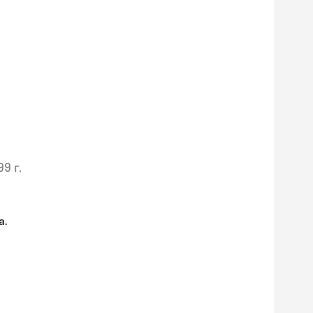
99 г.
а.