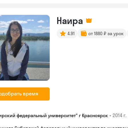
Наира
4.91
от 1880 ₽ за урок
одобрать время
•
2014 г.
ирский федеральный университет" г Красноярск