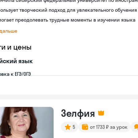
ончила Сибирский федеральный университет по иностран
ользует творческий подход для увлекательного обучения
огает преодолевать трудные моменты в изучении языка
 дальше
ги и цены
йский язык
вка к ЕГЭ/ОГЭ
Зелфия
5
от 1733 ₽ за урок