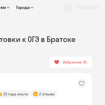
лям
Города
овки к ОГЭ в Братске
Избранное
0
23 года опыта
2 отзыва