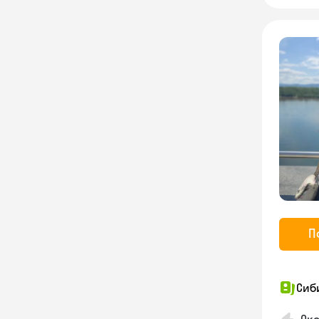
П
Сиб