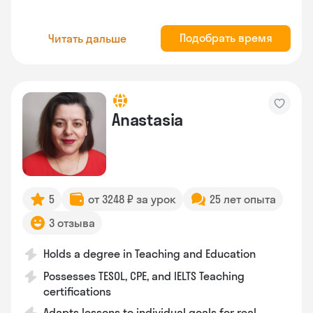
Подобрать время
Читать дальше
Anastasia
5
от 3248 ₽ за урок
25 лет опыта
3 отзыва
Holds a degree in Teaching and Education
Possesses TESOL, CPE, and IELTS Teaching
certifications
Adapts lessons to individual goals for real