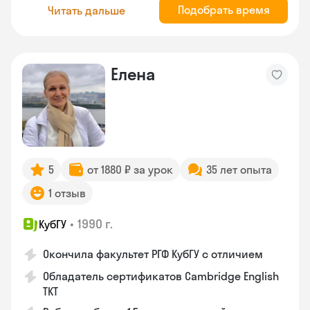
Подобрать время
Читать дальше
Елена
5
от 1880 ₽ за урок
35 лет опыта
1 отзыв
•
1990 г.
КубГУ
Окончила факультет РГФ КубГУ с отличием
Обладатель сертификатов Cambridge English
TKT