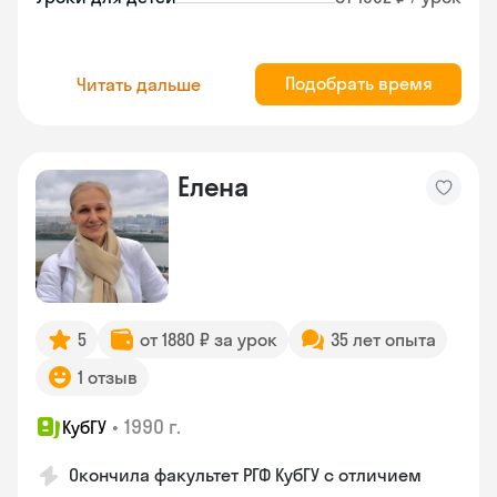
Подобрать время
Читать дальше
Елена
5
от 1880 ₽ за урок
35 лет опыта
1 отзыв
•
1990 г.
КубГУ
Окончила факультет РГФ КубГУ с отличием