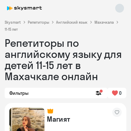
Skysmart
Репетиторы
Английский язык
Махачкала
11-15 лет
Репетиторы по
английскому языку для
детей 11-15 лет в
Махачкале онлайн
Skysmart Chat
online
Фильтры
0
Магият