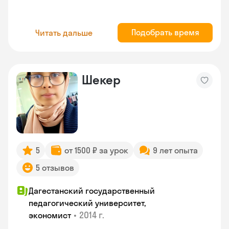
Подобрать время
Читать дальше
Шекер
5
от 1500 ₽ за урок
9 лет опыта
5 отзывов
Дагестанский государственный
педагогический университет,
•
2014 г.
экономист