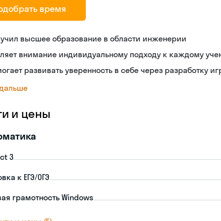
одобрать время
лучил высшее образование в области инженерии
еляет внимание индивидуальному подходу к каждому уче
огает развивать уверенность в себе через разработку иг
 дальше
ги и цены
рматика
ct 3
вка к ЕГЭ/ОГЭ
ая грамотность Windows