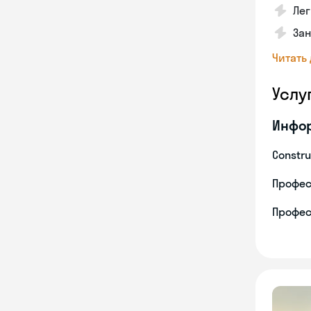
Лег
За
Читать
Услу
Инфо
Constru
Профес
Профес