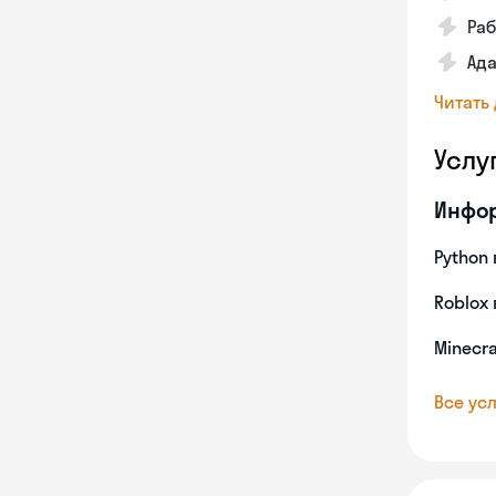
Ра
Ада
Читать
Услу
Инфо
Python 
Roblox 
Minecra
Все усл