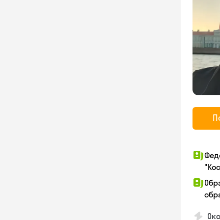
П
Фед
"Ко
Обр
обра
Ок