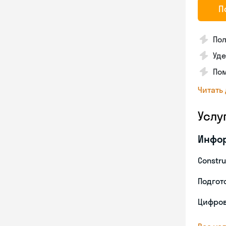
П
По
Уд
Пом
Читать
Услу
Инфо
Constru
Подгото
Цифров