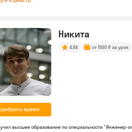
уги и цены (5)
Никита
4.94
от 1500 ₽ за урок
одобрать время
лучил высшее образование по специальности "Инженер-э