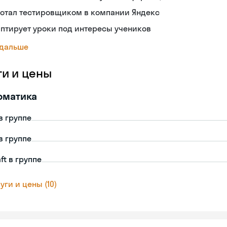
ботал тестировщиком в компании Яндекс
птирует уроки под интересы учеников
 дальше
ги и цены
рматика
в группе
в группе
ft в группе
уги и цены (10)