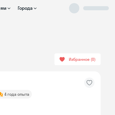
лям
Города
Избранное
0
4 года опыта