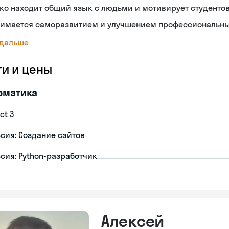
ко находит общий язык с людьми и мотивирует студенто
нимается саморазвитием и улучшением профессиональн
 дальше
ги и цены
рматика
ct 3
сия: Создание сайтов
сия: Python-разработчик
Алексей