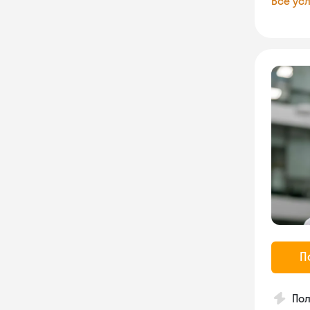
Все усл
П
По