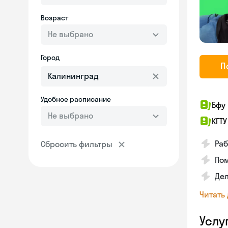
Возраст
Не выбрано
Город
П
Удобное расписание
Бфу 
Не выбрано
КГТУ
Раб
Сбросить фильтры
По
Дел
Читать
Услу