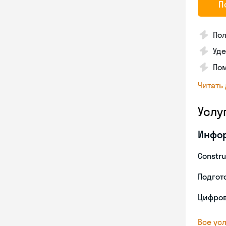
П
По
Уд
Пом
Читать
Услу
Инфо
Constru
Подгото
Цифров
Все усл