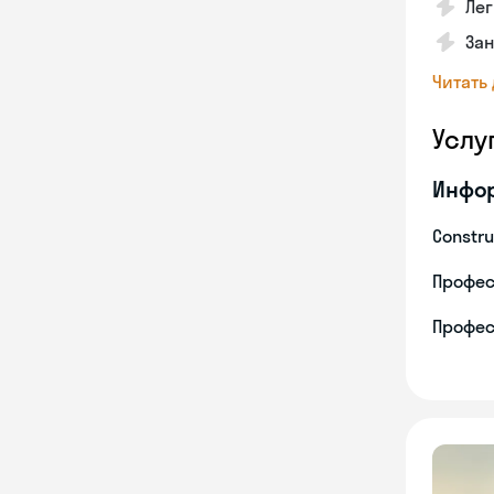
Лег
За
Читать
Услу
Инфо
Constru
Профес
Профес