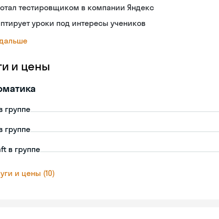
ботал тестировщиком в компании Яндекс
птирует уроки под интересы учеников
 дальше
ги и цены
рматика
в группе
в группе
ft в группе
уги и цены (10)