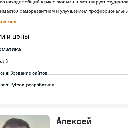
ко находит общий язык с людьми и мотивирует студенто
нимается саморазвитием и улучшением профессиональн
 дальше
ги и цены
рматика
ct 3
сия: Создание сайтов
сия: Python-разработчик
Алексей