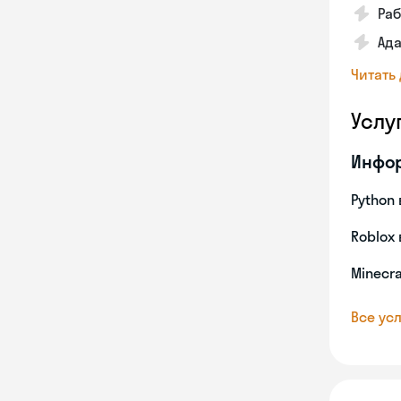
Ра
Ада
Читать
Услу
Инфо
Python 
Roblox 
Minecra
Все усл