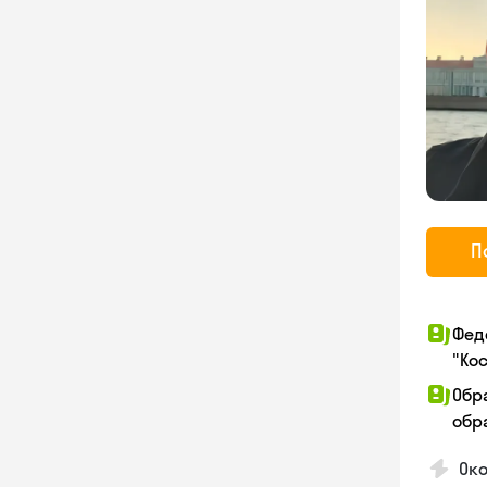
П
Фед
"Ко
Обр
обра
Ок