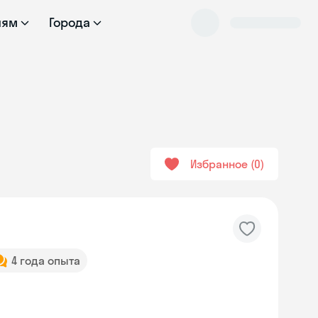
лям
Города
Избранное
0
4 года опыта