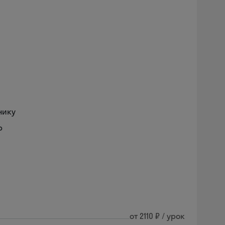
нику
р
от 2110 ₽ / урок