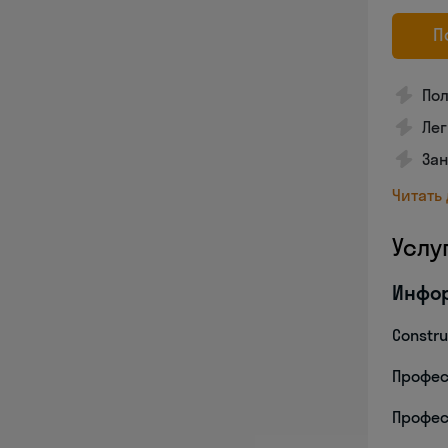
П
По
Лег
За
Читать
Услу
Инфо
Constru
Профес
Профес