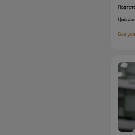
Подгото
Цифров
Все усл