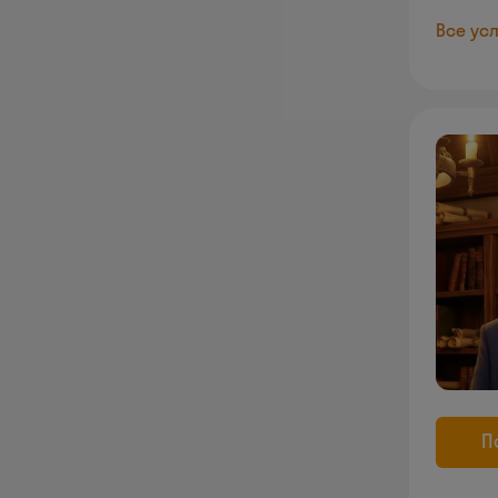
Все усл
П