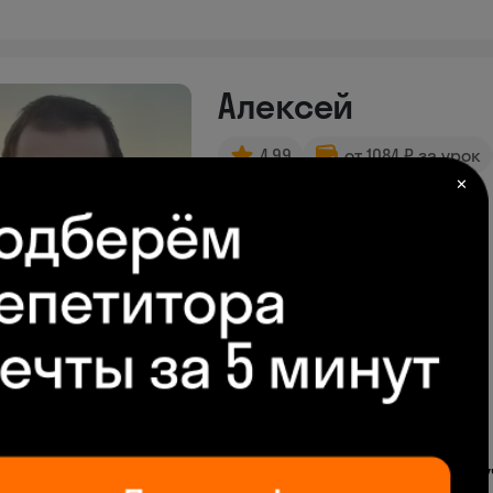
Алексей
4.99
от 1084 ₽ за урок
✕
одобрать время
еральное государственное бюджетное образовательное 