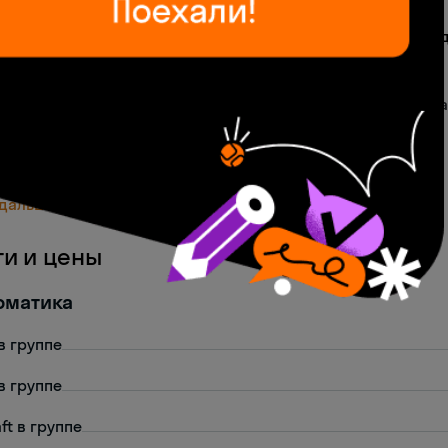
•
2021 г.
стромской государственный университет
азовательная автономная некоммерческая организация 
•
2026 г.
зования «СКАЕНГ» (ОАНО ДПО «СКАЕНГ»)
ончил технический институт по информационным систем
ботал тестировщиком в компании Яндекс
птирует уроки под интересы учеников
 дальше
ги и цены
рматика
в группе
в группе
ft в группе