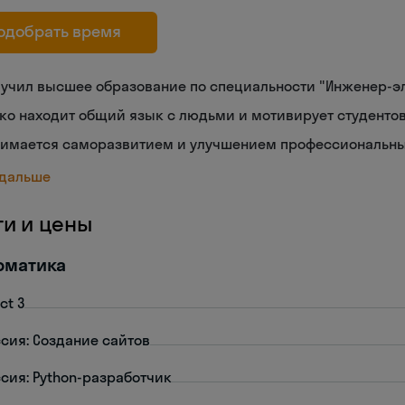
одобрать время
лучил высшее образование по специальности "Инженер-э
ко находит общий язык с людьми и мотивирует студенто
нимается саморазвитием и улучшением профессиональн
 дальше
ги и цены
рматика
ct 3
сия: Создание сайтов
сия: Python-разработчик