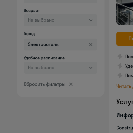
Возраст
Не выбрано
Город
П
По
Удобное расписание
Уд
Не выбрано
Пом
Сбросить фильтры
Читать
Услу
Инфо
Constru