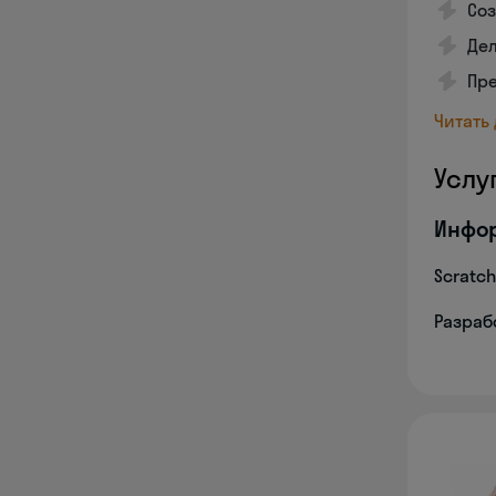
Соз
Дел
Пр
Читать
Услу
Инфо
Scratch
Разрабо