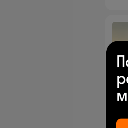
П
Фед