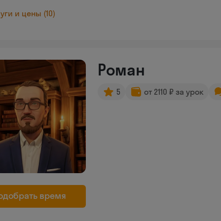
уги и цены (10)
Роман
5
от 2110 ₽ за урок
одобрать время