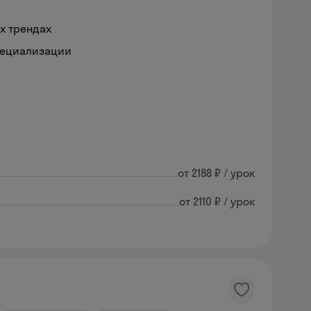
х трендах
пециализации
от 2188 ₽ / урок
от 2110 ₽ / урок
Skysmart Chat
online