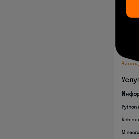
"Ко
Обр
обра
Ок
Ра
Ада
Читать
Услу
Инфо
Python 
Roblox 
Minecra